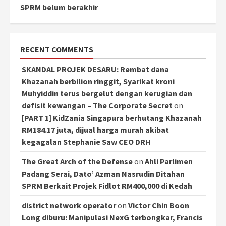
SPRM belum berakhir
RECENT COMMENTS
SKANDAL PROJEK DESARU: Rembat dana
Khazanah berbilion ringgit, Syarikat kroni
Muhyiddin terus bergelut dengan kerugian dan
defisit kewangan – The Corporate Secret
on
[PART 1] KidZania Singapura berhutang Khazanah
RM184.17 juta, dijual harga murah akibat
kegagalan Stephanie Saw CEO DRH
The Great Arch of the Defense
on
Ahli Parlimen
Padang Serai, Dato’ Azman Nasrudin Ditahan
SPRM Berkait Projek Fidlot RM400,000 di Kedah
district network operator
on
Victor Chin Boon
Long diburu: Manipulasi NexG terbongkar, Francis