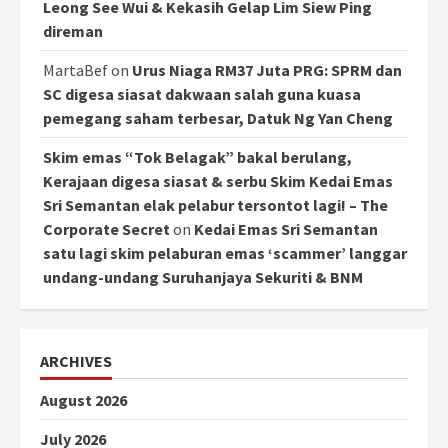
Leong See Wui & Kekasih Gelap Lim Siew Ping
direman
MartaBef
on
Urus Niaga RM37 Juta PRG: SPRM dan
SC digesa siasat dakwaan salah guna kuasa
pemegang saham terbesar, Datuk Ng Yan Cheng
Skim emas “Tok Belagak” bakal berulang,
Kerajaan digesa siasat & serbu Skim Kedai Emas
Sri Semantan elak pelabur tersontot lagi! – The
Corporate Secret
on
Kedai Emas Sri Semantan
satu lagi skim pelaburan emas ‘scammer’ langgar
undang-undang Suruhanjaya Sekuriti & BNM
ARCHIVES
August 2026
July 2026