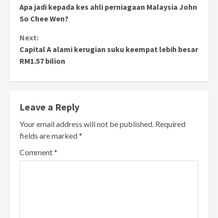
Apa jadi kepada kes ahli perniagaan Malaysia John
Reading
So Chee Wen?
Next:
Capital A alami kerugian suku keempat lebih besar
RM1.57 bilion
Leave a Reply
Your email address will not be published.
Required
fields are marked
*
Comment
*