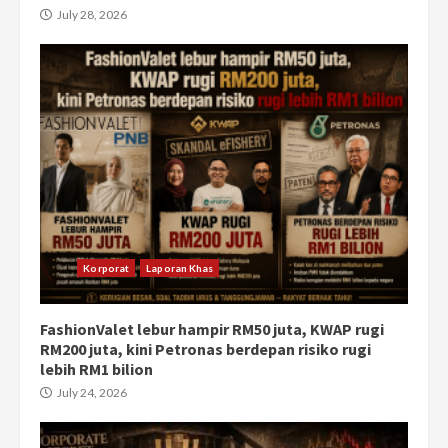
July 28, 2026
Korporat
Laporan Khas
FashionValet lebur hampir RM50 juta, KWAP rugi
RM200 juta, kini Petronas berdepan risiko rugi
lebih RM1 bilion
July 24, 2026