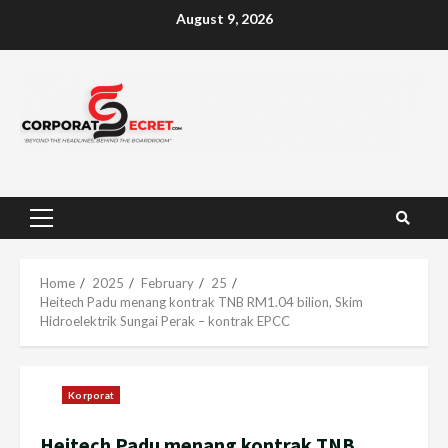
Skip
August 9, 2026
to
content
Primary
Menu
Home
2025
February
25
Heitech Padu menang kontrak TNB RM1.04 bilion, Skim
Hidroelektrik Sungai Perak – kontrak EPCC
Korporat
Heitech Padu menang kontrak TNB