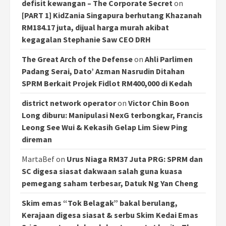
defisit kewangan – The Corporate Secret
on
[PART 1] KidZania Singapura berhutang Khazanah
RM184.17 juta, dijual harga murah akibat
kegagalan Stephanie Saw CEO DRH
The Great Arch of the Defense
on
Ahli Parlimen
Padang Serai, Dato’ Azman Nasrudin Ditahan
SPRM Berkait Projek Fidlot RM400,000 di Kedah
district network operator
on
Victor Chin Boon
Long diburu: Manipulasi NexG terbongkar, Francis
Leong See Wui & Kekasih Gelap Lim Siew Ping
direman
MartaBef
on
Urus Niaga RM37 Juta PRG: SPRM dan
SC digesa siasat dakwaan salah guna kuasa
pemegang saham terbesar, Datuk Ng Yan Cheng
Skim emas “Tok Belagak” bakal berulang,
Kerajaan digesa siasat & serbu Skim Kedai Emas