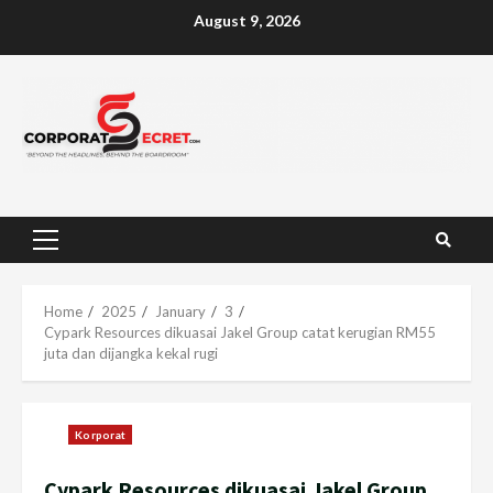
Skip
August 9, 2026
to
content
Primary
Menu
Home
2025
January
3
Cypark Resources dikuasai Jakel Group catat kerugian RM55
juta dan dijangka kekal rugi
Korporat
Cypark Resources dikuasai Jakel Group