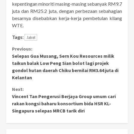
kepentingan minoriti masing-masing sebanyak RM9.7
juta dan RM25.2 juta, dengan perbezaan sebahagian
besarnya disebabkan kerja-kerja pembetulan kilang
WTE.
Tags:
Jakel
Continue
Previous:
Selepas Gua Musang, Sern Kou Resources milik
Reading
taikun balak Low Peng Sian bolot lagi projek
gondol hutan daerah Chiku bernilai RM3.64 juta di
Kelantan
Next:
Vincent Tan Pengerusi Berjaya Group umum cari
rakan kongsi baharu konsortium bida HSR KL-
Singapura selepas MRCB tarik diri