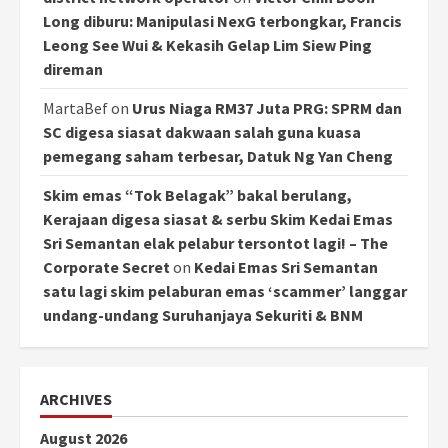
Long diburu: Manipulasi NexG terbongkar, Francis
Leong See Wui & Kekasih Gelap Lim Siew Ping
direman
MartaBef
on
Urus Niaga RM37 Juta PRG: SPRM dan
SC digesa siasat dakwaan salah guna kuasa
pemegang saham terbesar, Datuk Ng Yan Cheng
Skim emas “Tok Belagak” bakal berulang,
Kerajaan digesa siasat & serbu Skim Kedai Emas
Sri Semantan elak pelabur tersontot lagi! – The
Corporate Secret
on
Kedai Emas Sri Semantan
satu lagi skim pelaburan emas ‘scammer’ langgar
undang-undang Suruhanjaya Sekuriti & BNM
ARCHIVES
August 2026