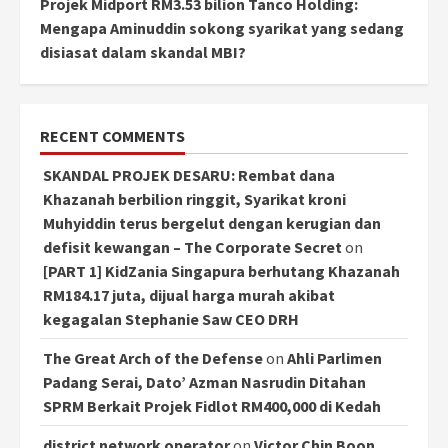
Projek Midport RM3.53 bilion Tanco Holding:
Mengapa Aminuddin sokong syarikat yang sedang
disiasat dalam skandal MBI?
RECENT COMMENTS
SKANDAL PROJEK DESARU: Rembat dana
Khazanah berbilion ringgit, Syarikat kroni
Muhyiddin terus bergelut dengan kerugian dan
defisit kewangan – The Corporate Secret
on
[PART 1] KidZania Singapura berhutang Khazanah
RM184.17 juta, dijual harga murah akibat
kegagalan Stephanie Saw CEO DRH
The Great Arch of the Defense
on
Ahli Parlimen
Padang Serai, Dato’ Azman Nasrudin Ditahan
SPRM Berkait Projek Fidlot RM400,000 di Kedah
district network operator
on
Victor Chin Boon