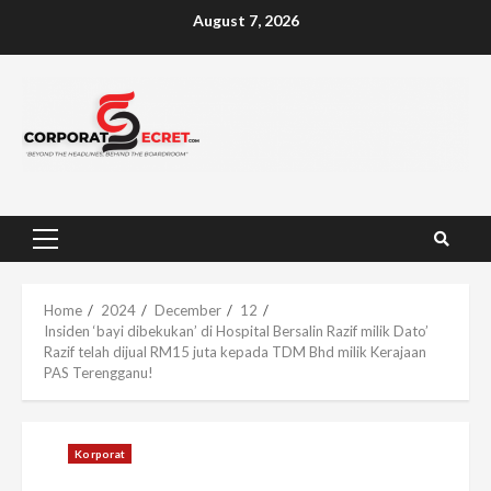
Skip
August 7, 2026
to
content
Primary
Menu
Home
2024
December
12
Insiden ‘bayi dibekukan’ di Hospital Bersalin Razif milik Dato’
Razif telah dijual RM15 juta kepada TDM Bhd milik Kerajaan
PAS Terengganu!
Korporat