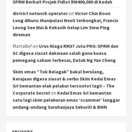
SPRM Berkait Projek Fidlot RM400,000 di Kedah
district network operator
on
Victor Chin Boon
Long diburu: Manipulasi NexG terbongkar, Francis
Leong See Wui & Kekasih Gelap Lim Siew Ping
direman
MartaBef
on
Urus Niaga RM37 Juta PRG: SPRM dan
SC digesa siasat dakwaan salah guna kuasa
pemegang saham terbesar, Datuk Ng Yan Cheng
Skim emas “Tok Belagak” bakal berulang,
Kerajaan digesa siasat & serbu Skim Kedai Emas
Sri Semantan elak pelabur tersontot lagi! – The
Corporate Secret
on
Kedai Emas Sri Semantan
satu lagi skim pelaburan emas ‘scammer’ langgar
undang-undang Suruhanjaya Sekuriti & BNM
ARCHIVES