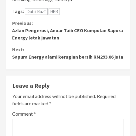
Tags:
Dato' Razif
HBR
Continue
Previous:
Azlan Pengerusi, Anuar Taib CEO Kumpulan Sapura
Reading
Energy letak jawatan
Next:
Sapura Energy alami kerugian bersih RM293.06 juta
Leave a Reply
Your email address will not be published.
Required
fields are marked
*
Comment
*