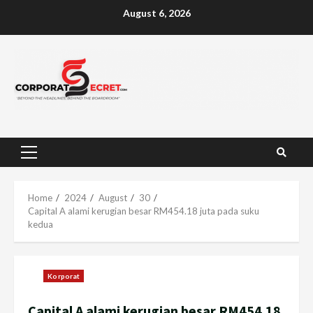
Skip
August 6, 2026
to
content
Primary
Menu
Home
2024
August
30
Capital A alami kerugian besar RM454.18 juta pada suku
kedua
Korporat
Capital A alami kerugian besar RM454.18