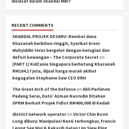
disiasat dalam skandal MBI?
RECENT COMMENTS
SKANDAL PROJEK DESARU: Rembat dana
Khazanah berbilion ringgit, Syarikat kroni
Muhyiddin terus bergelut dengan kerugian dan
defisit kewangan – The Corporate Secret
on
[PART 1] KidZania Singapura berhutang Khazanah
RM184.17 juta, dijual harga murah akibat
kegagalan Stephanie Saw CEO DRH
The Great Arch of the Defense
on
Ahli Parlimen
Padang Serai, Dato’ Azman Nasrudin Ditahan
SPRM Berkait Projek Fidlot RM400,000 di Kedah
district network operator
on
Victor Chin Boon
Long diburu: Manipulasi NexG terbongkar, Francis
Leong See Wui & Kekasih Gelap Lim Siew Ping