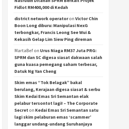
Nasrudin Ditahan SPRM Berkait Projek
Fidlot RM400,000 di Kedah
district network operator
on
Victor Chin
Boon Long diburu: Manipulasi NexG
terbongkar, Francis Leong See Wui &
Kekasih Gelap Lim Siew Ping direman
MartaBef
on
Urus Niaga RM37 Juta PRG:
SPRM dan SC digesa siasat dakwaan salah
guna kuasa pemegang saham terbesar,
Datuk Ng Yan Cheng
Skim emas “Tok Belagak” bakal
berulang, Kerajaan digesa siasat & serbu
Skim Kedai Emas Sri Semantan elak
pelabur tersontot lagi! – The Corporate
Secret
on
Kedai Emas Sri Semantan satu
lagi skim pelaburan emas ‘scammer’
langgar undang-undang Suruhanjaya