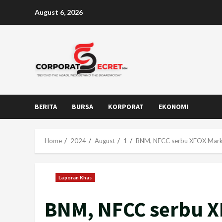
Skip
August 6, 2026
to
content
BERITA
BURSA
KORPORAT
EKONOMI
Home
2024
August
1
BNM, NFCC serbu XFOX Market
Laporan Khas
BNM, NFCC serbu X