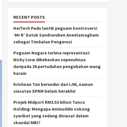
RECENT POSTS
HeiTech Padu lantik peguam kontroversi
‘Mr R’ Datuk Sandraruben Aneelamagham
sebagai Timbalan Pengerusi
Peguam Negara terima representasi:
Nicky Liow dibebaskan sepenuhnya
daripada 26 pertuduhan pengubahan wang
haram
Krishnan Tan berundur dari IJM, namun
siasatan SPRM belum berakhir
Projek Midport RM3.53 bilion Tanco
Holding: Mengapa Aminuddin sokong
syarikat yang sedang disiasat dalam
skandal MBI?