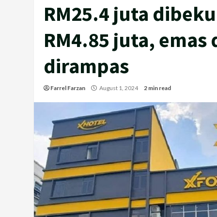
RM25.4 juta dibeku
RM4.85 juta, emas
dirampas
Farrel Farzan
August 1, 2024
2 min read