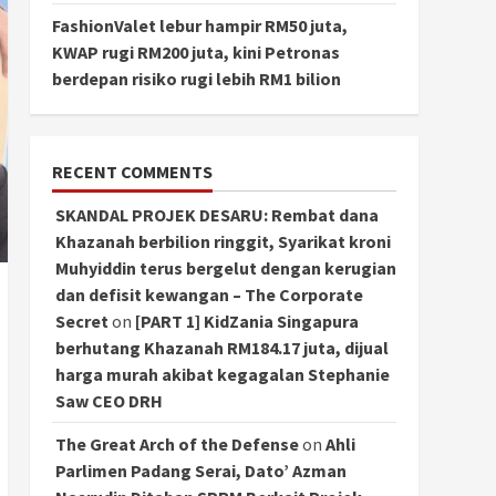
FashionValet lebur hampir RM50 juta,
KWAP rugi RM200 juta, kini Petronas
berdepan risiko rugi lebih RM1 bilion
RECENT COMMENTS
SKANDAL PROJEK DESARU: Rembat dana
Khazanah berbilion ringgit, Syarikat kroni
Muhyiddin terus bergelut dengan kerugian
dan defisit kewangan – The Corporate
Secret
on
[PART 1] KidZania Singapura
berhutang Khazanah RM184.17 juta, dijual
harga murah akibat kegagalan Stephanie
Saw CEO DRH
The Great Arch of the Defense
on
Ahli
Parlimen Padang Serai, Dato’ Azman