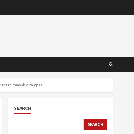
barangan mewah dirampas
SEARCH
SEARCH