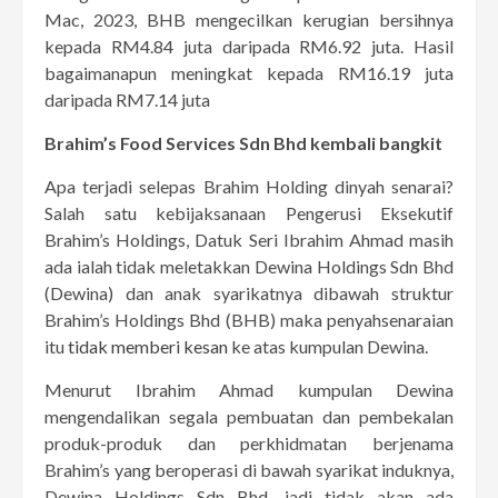
Mac, 2023, BHB mengecilkan kerugian bersihnya
kepada RM4.84 juta daripada RM6.92 juta. Hasil
bagaimanapun meningkat kepada RM16.19 juta
daripada RM7.14 juta
Brahim’s Food Services Sdn Bhd kembali bangkit
Apa terjadi selepas Brahim Holding dinyah senarai?
Salah satu kebijaksanaan Pengerusi Eksekutif
Brahim’s Holdings, Datuk Seri Ibrahim Ahmad masih
ada ialah tidak meletakkan Dewina Holdings Sdn Bhd
(Dewina) dan anak syarikatnya dibawah struktur
Brahim’s Holdings Bhd (BHB) maka penyahsenaraian
itu
tidak memberi kesan
ke atas kumpulan Dewina.
Menurut Ibrahim Ahmad kumpulan Dewina
mengendalikan segala pembuatan dan pembekalan
produk-produk dan perkhidmatan berjenama
Brahim’s yang beroperasi di bawah syarikat induknya,
Dewina Holdings Sdn Bhd, jadi tidak akan ada