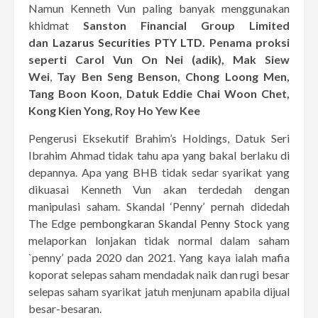
Namun Kenneth Vun paling banyak menggunakan
khidmat
Sanston Financial Group Limited
dan
Lazarus Securities PTY LTD.
Penama proksi
seperti Carol Vun On Nei (adik), Mak Siew
Wei
,
Tay Ben Seng Benson, Chong Loong Men,
Tang Boon Koon, Datuk Eddie Chai Woon Chet,
Kong Kien Yong, Roy Ho Yew Kee
Pengerusi Eksekutif Brahim’s Holdings, Datuk Seri
Ibrahim Ahmad tidak tahu apa yang bakal berlaku di
depannya. Apa yang BHB tidak sedar syarikat yang
dikuasai Kenneth Vun akan terdedah dengan
manipulasi saham. Skandal ‘Penny’ pernah didedah
The Edge
pembongkaran Skandal Penny Stock
yang
melaporkan lonjakan tidak normal dalam saham
`penny’ pada 2020 dan 2021. Yang kaya ialah mafia
koporat selepas saham mendadak naik dan rugi besar
selepas saham syarikat jatuh menjunam apabila dijual
besar-besaran.