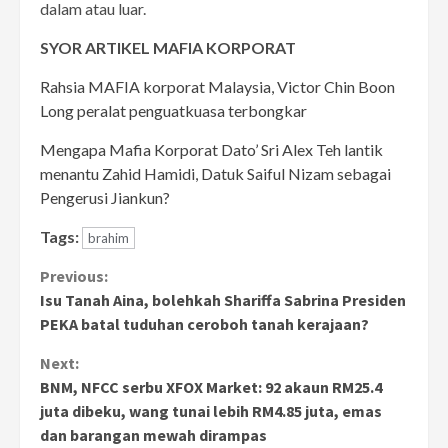
dalam atau luar.
SYOR ARTIKEL MAFIA KORPORAT
Rahsia MAFIA korporat Malaysia, Victor Chin Boon
Long peralat penguatkuasa terbongkar
Mengapa Mafia Korporat Dato’ Sri Alex Teh lantik
menantu Zahid Hamidi, Datuk Saiful Nizam sebagai
Pengerusi Jiankun?
Tags:
brahim
Continue
Previous:
Isu Tanah Aina, bolehkah Shariffa Sabrina Presiden
Reading
PEKA batal tuduhan ceroboh tanah kerajaan?
Next:
BNM, NFCC serbu XFOX Market: 92 akaun RM25.4
juta dibeku, wang tunai lebih RM4.85 juta, emas
dan barangan mewah dirampas