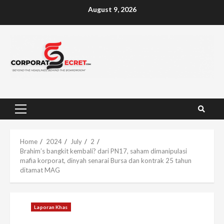
Skip
August 9, 2026
to
content
Primary
Menu
Home
2024
July
2
Brahim’s bangkit kembali? dari PN17, saham dimanipulasi
mafia korporat, dinyah senarai Bursa dan kontrak 25 tahun
ditamat MAG
Laporan Khas