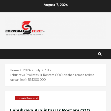
Skip
August 7, 2026
to
content
Primary
Menu
Home
2024
July
18
Lebuhraya Prolintas: Ir Rostam COO ditahan reman terima
rasuah lebih RM300,000
Rasuah Korporat
Lebuhraya Prolintas: Ir Rostam COO