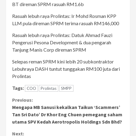
BT direman SPRM rasuah RM1.6b
Rasuah lebuh raya Prolintas: Ir Mohd Rosman KPP
LLM pula direman SPRM terima rasuah RM146,000
Rasuah lebuh raya Prolintas: Datuk Ahmad Fauzi
Pengerusi Pesona Development & dua pengarah
Tanjung Manis Corp direman SPRM
Selepas reman SPRM kini lebih 20 subkontraktor
Lebuhraya DASH tuntut tunggakan RM100 juta dari
Prolintas
Tags:
COO
Prolintas
SMPP
Continue
Previous:
Mengapa MB Sanusi kekalkan Taikun ‘Scammers’
Reading
Tan Sri Dato’ Dr Khor Eng Chuen pemegang saham
utama SPV Kedah Aerotropolis Holdings Sdn Bhd?
Next: