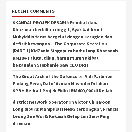
RECENT COMMENTS
SKANDAL PROJEK DESARU: Rembat dana
Khazanah berbilion ringgit, Syarikat kroni
Muhyiddin terus bergelut dengan kerugian dan
defisit kewangan – The Corporate Secret
on
[PART 1] KidZania Singapura berhutang Khazanah
RM184.17 juta, dijual harga murah akibat
kegagalan Stephanie Saw CEO DRH
The Great Arch of the Defense
on
Ahli Parlimen
Padang Serai, Dato’ Azman Nasrudin Ditahan
SPRM Berkait Projek Fidlot RM400,000 di Kedah
district network operator
on
Victor Chin Boon
Long diburu: Manipulasi NexG terbongkar, Francis
Leong See Wui & Kekasih Gelap Lim Siew Ping
direman