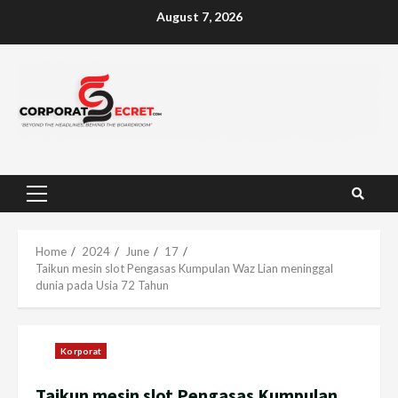
Skip
August 7, 2026
to
content
Primary
Menu
Home
2024
June
17
Taikun mesin slot Pengasas Kumpulan Waz Lian meninggal
dunia pada Usia 72 Tahun
Korporat
Taikun mesin slot Pengasas Kumpulan