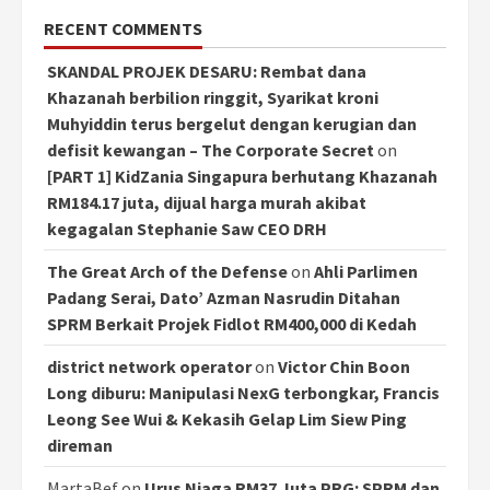
RECENT COMMENTS
SKANDAL PROJEK DESARU: Rembat dana
Khazanah berbilion ringgit, Syarikat kroni
Muhyiddin terus bergelut dengan kerugian dan
defisit kewangan – The Corporate Secret
on
[PART 1] KidZania Singapura berhutang Khazanah
RM184.17 juta, dijual harga murah akibat
kegagalan Stephanie Saw CEO DRH
The Great Arch of the Defense
on
Ahli Parlimen
Padang Serai, Dato’ Azman Nasrudin Ditahan
SPRM Berkait Projek Fidlot RM400,000 di Kedah
district network operator
on
Victor Chin Boon
Long diburu: Manipulasi NexG terbongkar, Francis
Leong See Wui & Kekasih Gelap Lim Siew Ping
direman
MartaBef
on
Urus Niaga RM37 Juta PRG: SPRM dan