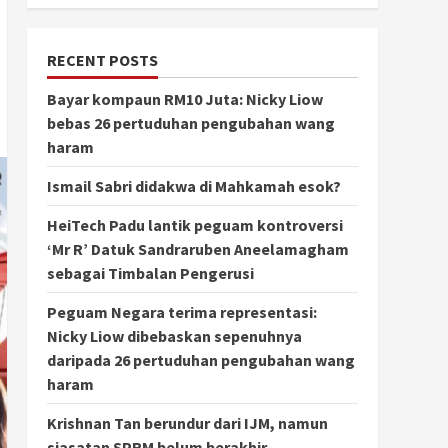
RECENT POSTS
Bayar kompaun RM10 Juta: Nicky Liow
bebas 26 pertuduhan pengubahan wang
haram
Ismail Sabri didakwa di Mahkamah esok?
HeiTech Padu lantik peguam kontroversi
‘Mr R’ Datuk Sandraruben Aneelamagham
sebagai Timbalan Pengerusi
Peguam Negara terima representasi:
Nicky Liow dibebaskan sepenuhnya
daripada 26 pertuduhan pengubahan wang
haram
Krishnan Tan berundur dari IJM, namun
siasatan SPRM belum berakhir