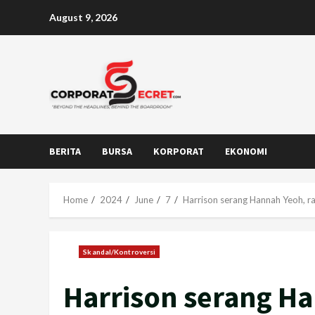
Skip
August 9, 2026
to
content
BERITA
BURSA
KORPORAT
EKONOMI
Home
2024
June
7
Harrison serang Hannah Yeoh, 
Skandal/Kontroversi
Harrison serang H