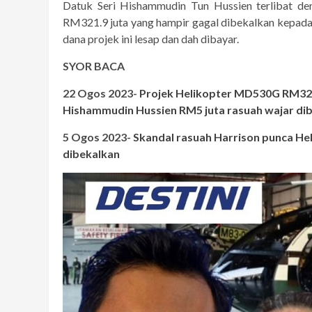
Datuk Seri Hishammudin Tun Hussien terlibat d
RM321.9 juta yang hampir gagal dibekalkan kepada
dana projek ini lesap dan dah dibayar.
SYOR BACA
22 Ogos 2023-
Projek Helikopter MD530G RM321
Hishammudin Hussien RM5 juta rasuah wajar di
5 Ogos 2023-
Skandal rasuah Harrison punca He
dibekalkan