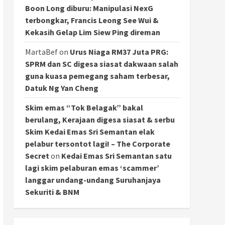
Boon Long diburu: Manipulasi NexG
terbongkar, Francis Leong See Wui &
Kekasih Gelap Lim Siew Ping direman
MartaBef
on
Urus Niaga RM37 Juta PRG:
SPRM dan SC digesa siasat dakwaan salah
guna kuasa pemegang saham terbesar,
Datuk Ng Yan Cheng
Skim emas “Tok Belagak” bakal
berulang, Kerajaan digesa siasat & serbu
Skim Kedai Emas Sri Semantan elak
pelabur tersontot lagi! – The Corporate
Secret
on
Kedai Emas Sri Semantan satu
lagi skim pelaburan emas ‘scammer’
langgar undang-undang Suruhanjaya
Sekuriti & BNM