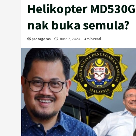
Helikopter MD530G 
nak buka semula?
protagoras
June 7, 2024
3 min read