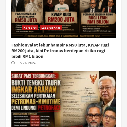
Korporat
Laporan Khas
FashionValet lebur hampir RM50 juta, KWAP rugi
RM200 juta, kini Petronas berdepan risiko rugi
lebih RM1 bilion
July 24, 2026