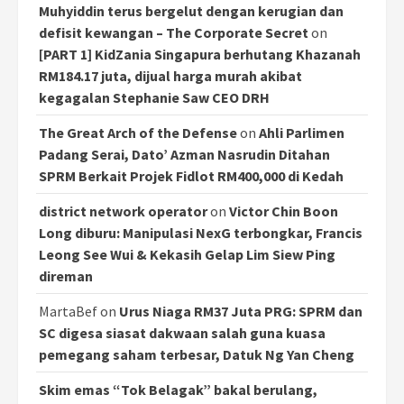
Muhyiddin terus bergelut dengan kerugian dan
defisit kewangan – The Corporate Secret
on
[PART 1] KidZania Singapura berhutang Khazanah
RM184.17 juta, dijual harga murah akibat
kegagalan Stephanie Saw CEO DRH
The Great Arch of the Defense
on
Ahli Parlimen
Padang Serai, Dato’ Azman Nasrudin Ditahan
SPRM Berkait Projek Fidlot RM400,000 di Kedah
district network operator
on
Victor Chin Boon
Long diburu: Manipulasi NexG terbongkar, Francis
Leong See Wui & Kekasih Gelap Lim Siew Ping
direman
MartaBef
on
Urus Niaga RM37 Juta PRG: SPRM dan
SC digesa siasat dakwaan salah guna kuasa
pemegang saham terbesar, Datuk Ng Yan Cheng
Skim emas “Tok Belagak” bakal berulang,