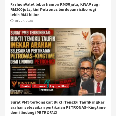
FashionValet lebur hampir RM50 juta, KWAP rugi
RM200 juta, kini Petronas berdepan risiko rugi
lebih RM1 bilion
July 24, 2026
Berita
Korporat
Laporan Khas
Surat PM9 terbongkar: Bukti Tengku Taufik ingkar
arahan selesaikan pertikaian PETRONAS–Kingtime
demi lindungi PETROFAC!