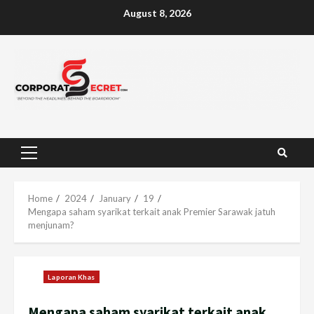
Skip
August 8, 2026
to
content
Primary
Menu
Home
2024
January
19
Mengapa saham syarikat terkait anak Premier Sarawak jatuh
menjunam?
Laporan Khas
Mengapa saham syarikat terkait anak