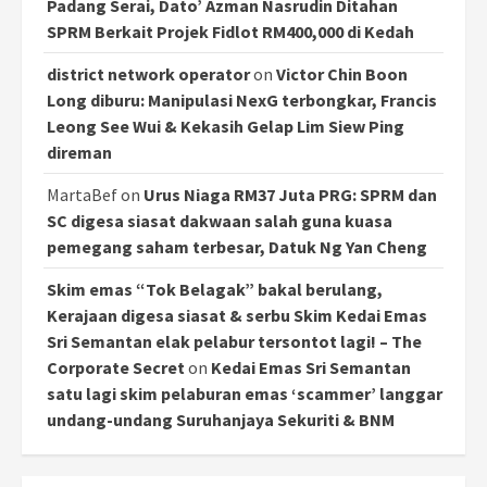
Padang Serai, Dato’ Azman Nasrudin Ditahan
SPRM Berkait Projek Fidlot RM400,000 di Kedah
district network operator
on
Victor Chin Boon
Long diburu: Manipulasi NexG terbongkar, Francis
Leong See Wui & Kekasih Gelap Lim Siew Ping
direman
MartaBef
on
Urus Niaga RM37 Juta PRG: SPRM dan
SC digesa siasat dakwaan salah guna kuasa
pemegang saham terbesar, Datuk Ng Yan Cheng
Skim emas “Tok Belagak” bakal berulang,
Kerajaan digesa siasat & serbu Skim Kedai Emas
Sri Semantan elak pelabur tersontot lagi! – The
Corporate Secret
on
Kedai Emas Sri Semantan
satu lagi skim pelaburan emas ‘scammer’ langgar
undang-undang Suruhanjaya Sekuriti & BNM