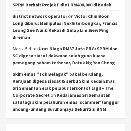
SPRM Berkait Projek Fidlot RM400,000 di Kedah
district network operator
on
Victor Chin Boon
Long diburu: Manipulasi NexG terbongkar, Francis
Leong See Wui & Kekasih Gelap Lim Siew Ping
direman
MartaBef
on
Urus Niaga RM37 Juta PRG: SPRM dan
SC digesa siasat dakwaan salah guna kuasa
pemegang saham terbesar, Datuk Ng Yan Cheng
Skim emas “Tok Belagak” bakal berulang,
Kerajaan digesa siasat & serbu Skim Kedai Emas
Sri Semantan elak pelabur tersontot lagi! – The
Corporate Secret
on
Kedai Emas Sri Semantan
satu lagi skim pelaburan emas ‘scammer’ langgar
undang-undang Suruhanjaya Sekuriti & BNM