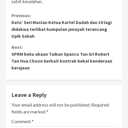
sabit kesalahan.
Continue
Previous:
Dato’ Seri Maslan Ketua Kartel Dadah dan 10 lagi
Reading
didakwa terlibat kumpulan jenayah terancang
Upik Sabah
Next:
SPRM beku akaun Taikun Spanco Tan Sri Robert
Tan Hua Choon berkait kontrak bekal kenderaan
kerajaan
Leave a Reply
Your email address will not be published.
Required
fields are marked
*
Comment
*