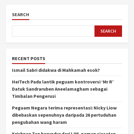
SEARCH
SEARCH
RECENT POSTS
Ismail Sabri didakwa di Mahkamah esok?
HeiTech Padu lantik peguam kontroversi ‘Mr R’
Datuk Sandraruben Aneelamagham sebagai
Timbalan Pengerusi
Peguam Negara terima representasi: Nicky Liow
dibebaskan sepenuhnya daripada 26 pertuduhan
pengubahan wang haram
Krishnan Tan berundur dari IJM, namun siasatan