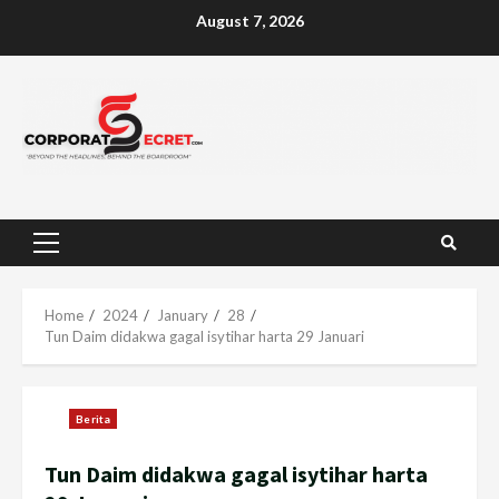
Skip
August 7, 2026
to
content
Primary
Menu
Home
2024
January
28
Tun Daim didakwa gagal isytihar harta 29 Januari
Berita
Tun Daim didakwa gagal isytihar harta