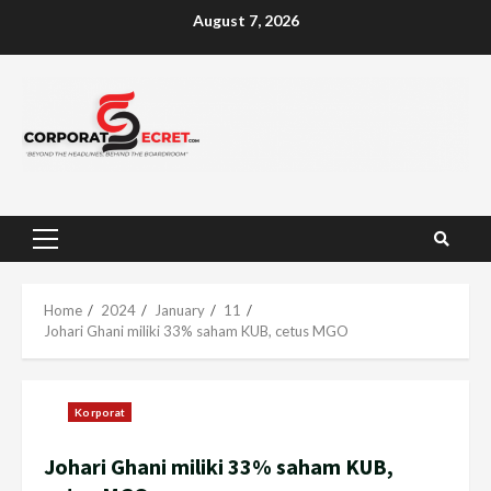
Skip
August 7, 2026
to
content
Primary
Menu
Home
2024
January
11
Johari Ghani miliki 33% saham KUB, cetus MGO
Korporat
Johari Ghani miliki 33% saham KUB,