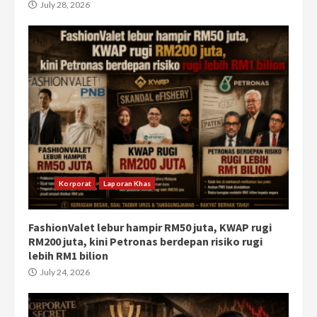
July 28, 2026
Korporat
Laporan Khas
FashionValet lebur hampir RM50 juta, KWAP rugi
RM200 juta, kini Petronas berdepan risiko rugi
lebih RM1 bilion
July 24, 2026