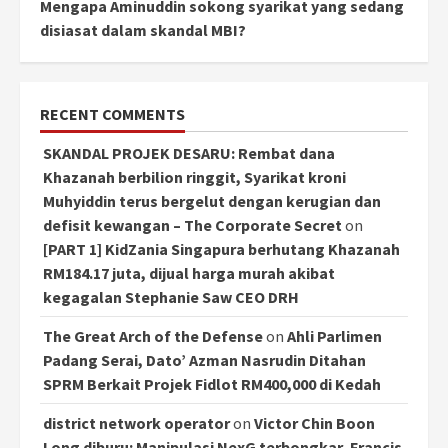
Mengapa Aminuddin sokong syarikat yang sedang
disiasat dalam skandal MBI?
RECENT COMMENTS
SKANDAL PROJEK DESARU: Rembat dana
Khazanah berbilion ringgit, Syarikat kroni
Muhyiddin terus bergelut dengan kerugian dan
defisit kewangan – The Corporate Secret
on
[PART 1] KidZania Singapura berhutang Khazanah
RM184.17 juta, dijual harga murah akibat
kegagalan Stephanie Saw CEO DRH
The Great Arch of the Defense
on
Ahli Parlimen
Padang Serai, Dato’ Azman Nasrudin Ditahan
SPRM Berkait Projek Fidlot RM400,000 di Kedah
district network operator
on
Victor Chin Boon
Long diburu: Manipulasi NexG terbongkar, Francis