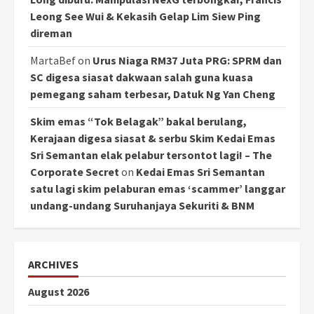
Leong See Wui & Kekasih Gelap Lim Siew Ping
direman
MartaBef
on
Urus Niaga RM37 Juta PRG: SPRM dan
SC digesa siasat dakwaan salah guna kuasa
pemegang saham terbesar, Datuk Ng Yan Cheng
Skim emas “Tok Belagak” bakal berulang,
Kerajaan digesa siasat & serbu Skim Kedai Emas
Sri Semantan elak pelabur tersontot lagi! – The
Corporate Secret
on
Kedai Emas Sri Semantan
satu lagi skim pelaburan emas ‘scammer’ langgar
undang-undang Suruhanjaya Sekuriti & BNM
ARCHIVES
August 2026