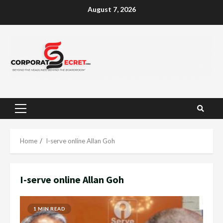
Skip
August 7, 2026
to
content
Primary
Menu
Home
I-serve online Allan Goh
I-serve online Allan Goh
1 MIN READ