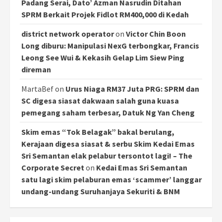
Padang Serai, Dato’ Azman Nasrudin Ditahan
SPRM Berkait Projek Fidlot RM400,000 di Kedah
district network operator
on
Victor Chin Boon
Long diburu: Manipulasi NexG terbongkar, Francis
Leong See Wui & Kekasih Gelap Lim Siew Ping
direman
MartaBef
on
Urus Niaga RM37 Juta PRG: SPRM dan
SC digesa siasat dakwaan salah guna kuasa
pemegang saham terbesar, Datuk Ng Yan Cheng
Skim emas “Tok Belagak” bakal berulang,
Kerajaan digesa siasat & serbu Skim Kedai Emas
Sri Semantan elak pelabur tersontot lagi! – The
Corporate Secret
on
Kedai Emas Sri Semantan
satu lagi skim pelaburan emas ‘scammer’ langgar
undang-undang Suruhanjaya Sekuriti & BNM