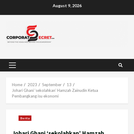
Skip
August 9, 2026
to
content
Primary
Menu
Home
2023
September
13
Johari Ghani ‘sekolahkan’ Hamzah Zainudin Ketua
Pembangkang isu ekonomi
Berita
Johari Ghani ‘sekolahkan’ Hamzah