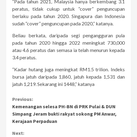
“Pada tahun 2021, Malaysia hanya berkembang 3.1
peratus, tidak cukup untuk “cover” penguncupan
berlaku pada tahun 2020. Singapura dan Indonesia
sudah “cover” penguncupan pada 2020,” katanya.
Beliau berkata, daripada segi pengangguran pula
pada tahun 2020 hingga 2022 meningkat 730,000
atau 4.6 peratus dan semasa ia telah menurun kepada
3.4 peratus.
“Kadar hutang juga meningkat RM1.5 trilion. Indeks
bursa jatuh daripada 1,860, jatuh kepada 1,531 dan
jatuh 1,219. Sekarang ini 1448,” katanya
Continue
Previous:
Kemenangan selesa PH-BN di PRK Pulai & DUN
Reading
Simpang Jeram bukti rakyat sokong PM Anwar,
Kerajaan Perpaduan
Next: