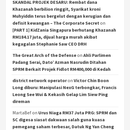
SKANDAL PROJEK DESARU: Rembat dana
Khazanah berbilion ringgit, Syarikat kroni
Muhyiddin terus bergelut dengan kerugian dan
defisit kewangan – The Corporate Secret
on
[PART 1] KidZania Singapura berhutang Khazanah
RM184.17 juta, dijual harga murah akibat
kegagalan Stephanie Saw CEO DRH
The Great Arch of the Defense
on
Ahli Parlimen
Padang Serai, Dato’ Azman Nasrudin Ditahan
SPRM Berkait Projek Fidlot RM400,000 di Kedah
district network operator
on
Victor Chin Boon
Long diburu: Manipulasi NexG terbongkar, Francis
Leong See Wui & Kekasih Gelap Lim Siew Ping
direman
MartaBef
on
Urus Niaga RM37 Juta PRG: SPRM dan
SC digesa siasat dakwaan salah guna kuasa
pemegang saham terbesar, Datuk Ng Yan Cheng