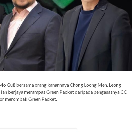
(Mo Gui)
bersama orang kanannnya Chong Loong Men, Leong
 Han berjaya merampas Green Packet daripada pengasasnya CC
tor merombak Green Packet.