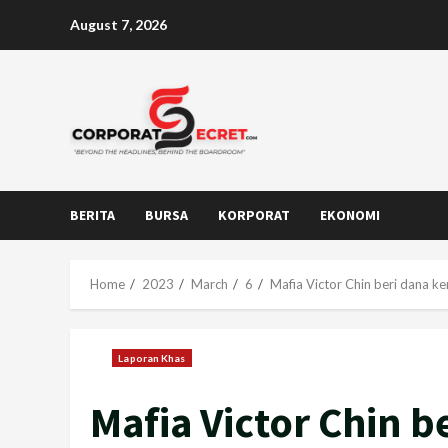
Skip
August 7, 2026
to
content
BERITA
BURSA
KORPORAT
EKONOMI
Home
2023
March
6
Mafia Victor Chin beri dana k
Laporan Khas
Mafia Victor Chin 