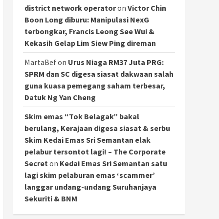
district network operator
on
Victor Chin
Boon Long diburu: Manipulasi NexG
terbongkar, Francis Leong See Wui &
Kekasih Gelap Lim Siew Ping direman
MartaBef
on
Urus Niaga RM37 Juta PRG:
SPRM dan SC digesa siasat dakwaan salah
guna kuasa pemegang saham terbesar,
Datuk Ng Yan Cheng
Skim emas “Tok Belagak” bakal
berulang, Kerajaan digesa siasat & serbu
Skim Kedai Emas Sri Semantan elak
pelabur tersontot lagi! – The Corporate
Secret
on
Kedai Emas Sri Semantan satu
lagi skim pelaburan emas ‘scammer’
langgar undang-undang Suruhanjaya
Sekuriti & BNM