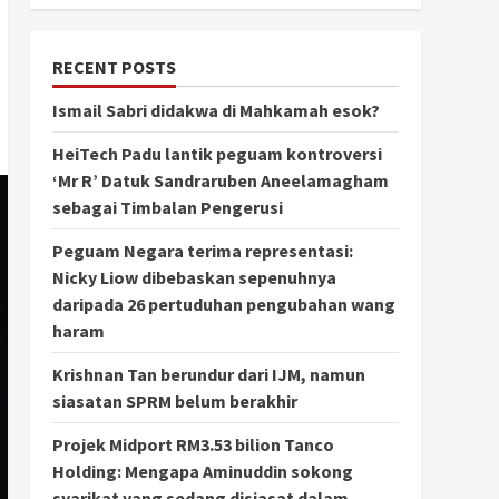
RECENT POSTS
Ismail Sabri didakwa di Mahkamah esok?
HeiTech Padu lantik peguam kontroversi
‘Mr R’ Datuk Sandraruben Aneelamagham
sebagai Timbalan Pengerusi
Peguam Negara terima representasi:
Nicky Liow dibebaskan sepenuhnya
daripada 26 pertuduhan pengubahan wang
haram
Krishnan Tan berundur dari IJM, namun
siasatan SPRM belum berakhir
Projek Midport RM3.53 bilion Tanco
Holding: Mengapa Aminuddin sokong
syarikat yang sedang disiasat dalam