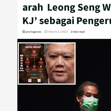
arah Leong Seng Wu
KJ’ sebagai Penger
protagoras
March 6, 2023
2 min read