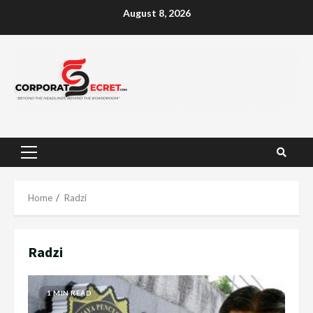
Skip
August 8, 2026
to
content
Primary
Menu
Home
Radzi
Radzi
1 MIN READ