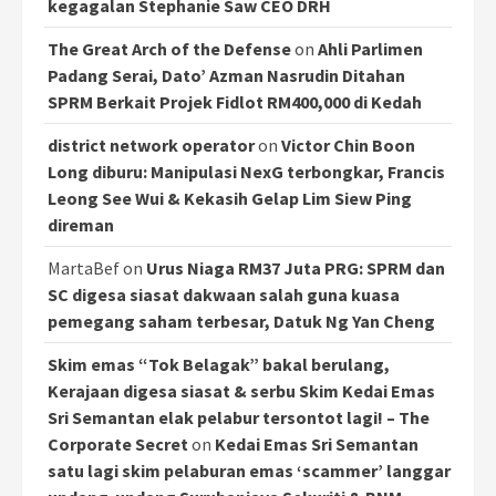
kegagalan Stephanie Saw CEO DRH
The Great Arch of the Defense
on
Ahli Parlimen
Padang Serai, Dato’ Azman Nasrudin Ditahan
SPRM Berkait Projek Fidlot RM400,000 di Kedah
district network operator
on
Victor Chin Boon
Long diburu: Manipulasi NexG terbongkar, Francis
Leong See Wui & Kekasih Gelap Lim Siew Ping
direman
MartaBef
on
Urus Niaga RM37 Juta PRG: SPRM dan
SC digesa siasat dakwaan salah guna kuasa
pemegang saham terbesar, Datuk Ng Yan Cheng
Skim emas “Tok Belagak” bakal berulang,
Kerajaan digesa siasat & serbu Skim Kedai Emas
Sri Semantan elak pelabur tersontot lagi! – The
Corporate Secret
on
Kedai Emas Sri Semantan
satu lagi skim pelaburan emas ‘scammer’ langgar