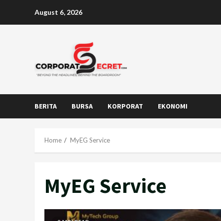
Skip
August 6, 2026
to
content
BERITA
BURSA
KORPORAT
EKONOMI
Home
MyEG Service
MyEG Service