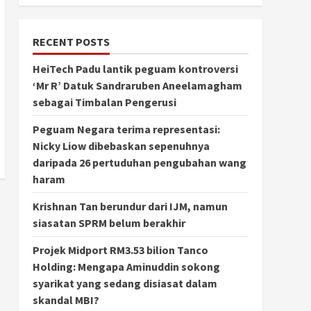
RECENT POSTS
HeiTech Padu lantik peguam kontroversi
‘Mr R’ Datuk Sandraruben Aneelamagham
sebagai Timbalan Pengerusi
Peguam Negara terima representasi:
Nicky Liow dibebaskan sepenuhnya
daripada 26 pertuduhan pengubahan wang
haram
Krishnan Tan berundur dari IJM, namun
siasatan SPRM belum berakhir
Projek Midport RM3.53 bilion Tanco
Holding: Mengapa Aminuddin sokong
syarikat yang sedang disiasat dalam
skandal MBI?