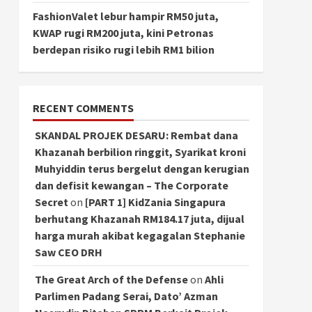
FashionValet lebur hampir RM50 juta,
KWAP rugi RM200 juta, kini Petronas
berdepan risiko rugi lebih RM1 bilion
RECENT COMMENTS
SKANDAL PROJEK DESARU: Rembat dana
Khazanah berbilion ringgit, Syarikat kroni
Muhyiddin terus bergelut dengan kerugian
dan defisit kewangan – The Corporate
Secret
on
[PART 1] KidZania Singapura
berhutang Khazanah RM184.17 juta, dijual
harga murah akibat kegagalan Stephanie
Saw CEO DRH
The Great Arch of the Defense
on
Ahli
Parlimen Padang Serai, Dato’ Azman