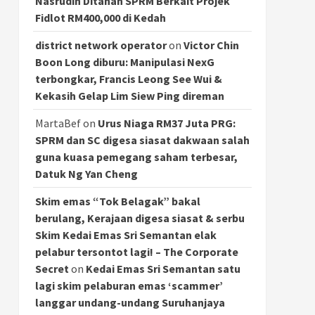
Nasrudin Ditahan SPRM Berkait Projek
Fidlot RM400,000 di Kedah
district network operator
on
Victor Chin
Boon Long diburu: Manipulasi NexG
terbongkar, Francis Leong See Wui &
Kekasih Gelap Lim Siew Ping direman
MartaBef
on
Urus Niaga RM37 Juta PRG:
SPRM dan SC digesa siasat dakwaan salah
guna kuasa pemegang saham terbesar,
Datuk Ng Yan Cheng
Skim emas “Tok Belagak” bakal
berulang, Kerajaan digesa siasat & serbu
Skim Kedai Emas Sri Semantan elak
pelabur tersontot lagi! – The Corporate
Secret
on
Kedai Emas Sri Semantan satu
lagi skim pelaburan emas ‘scammer’
langgar undang-undang Suruhanjaya