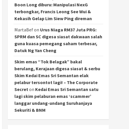
Boon Long diburu: Manipulasi NexG
terbongkar, Francis Leong See Wui &
Kekasih Gelap Lim Siew Ping direman
MartaBef
on
Urus Niaga RM37 Juta PRG:
SPRM dan SC digesa siasat dakwaan salah
guna kuasa pemegang saham terbesar,
Datuk Ng Yan Cheng
Skim emas “Tok Belagak” bakal
berulang, Kerajaan digesa siasat & serbu
Skim Kedai Emas Sri Semantan elak
pelabur tersontot lagi! – The Corporate
Secret
on
Kedai Emas Sri Semantan satu
lagi skim pelaburan emas ‘scammer’
langgar undang-undang Suruhanjaya
Sekuriti & BNM