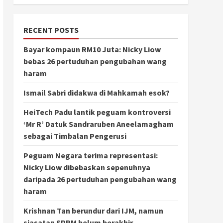
RECENT POSTS
Bayar kompaun RM10 Juta: Nicky Liow
bebas 26 pertuduhan pengubahan wang
haram
Ismail Sabri didakwa di Mahkamah esok?
HeiTech Padu lantik peguam kontroversi
‘Mr R’ Datuk Sandraruben Aneelamagham
sebagai Timbalan Pengerusi
Peguam Negara terima representasi:
Nicky Liow dibebaskan sepenuhnya
daripada 26 pertuduhan pengubahan wang
haram
Krishnan Tan berundur dari IJM, namun
siasatan SPRM belum berakhir