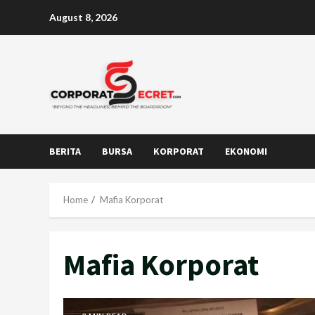
Skip
August 8, 2026
to
content
BERITA
BURSA
KORPORAT
EKONOMI
Home
Mafia Korporat
Mafia Korporat