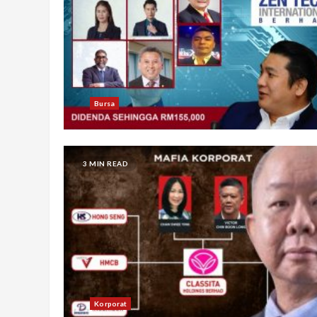
Bursa
3 MIN READ
Korporat