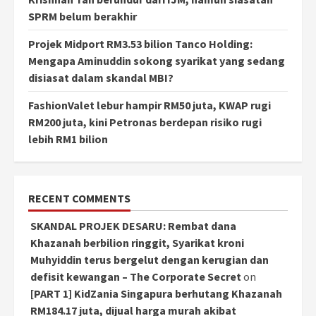
SPRM belum berakhir
Projek Midport RM3.53 bilion Tanco Holding:
Mengapa Aminuddin sokong syarikat yang sedang
disiasat dalam skandal MBI?
FashionValet lebur hampir RM50 juta, KWAP rugi
RM200 juta, kini Petronas berdepan risiko rugi
lebih RM1 bilion
RECENT COMMENTS
SKANDAL PROJEK DESARU: Rembat dana
Khazanah berbilion ringgit, Syarikat kroni
Muhyiddin terus bergelut dengan kerugian dan
defisit kewangan – The Corporate Secret
on
[PART 1] KidZania Singapura berhutang Khazanah
RM184.17 juta, dijual harga murah akibat