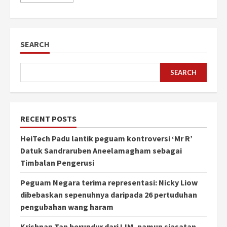
SEARCH
SEARCH
RECENT POSTS
HeiTech Padu lantik peguam kontroversi ‘Mr R’
Datuk Sandraruben Aneelamagham sebagai
Timbalan Pengerusi
Peguam Negara terima representasi: Nicky Liow
dibebaskan sepenuhnya daripada 26 pertuduhan
pengubahan wang haram
Krishnan Tan berundur dari IJM, namun siasatan