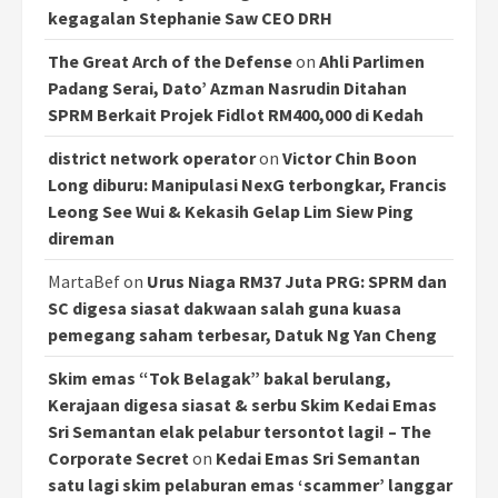
kegagalan Stephanie Saw CEO DRH
The Great Arch of the Defense
on
Ahli Parlimen
Padang Serai, Dato’ Azman Nasrudin Ditahan
SPRM Berkait Projek Fidlot RM400,000 di Kedah
district network operator
on
Victor Chin Boon
Long diburu: Manipulasi NexG terbongkar, Francis
Leong See Wui & Kekasih Gelap Lim Siew Ping
direman
MartaBef
on
Urus Niaga RM37 Juta PRG: SPRM dan
SC digesa siasat dakwaan salah guna kuasa
pemegang saham terbesar, Datuk Ng Yan Cheng
Skim emas “Tok Belagak” bakal berulang,
Kerajaan digesa siasat & serbu Skim Kedai Emas
Sri Semantan elak pelabur tersontot lagi! – The
Corporate Secret
on
Kedai Emas Sri Semantan
satu lagi skim pelaburan emas ‘scammer’ langgar