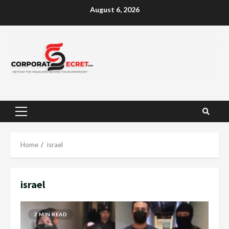
Skip
August 6, 2026
to
content
Primary
Menu
Home
israel
israel
2 MIN READ