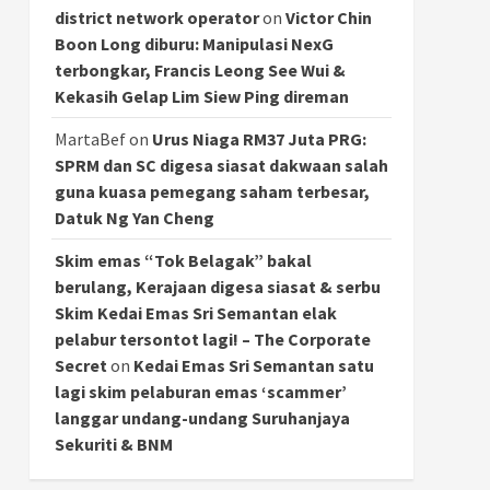
district network operator
on
Victor Chin
Boon Long diburu: Manipulasi NexG
terbongkar, Francis Leong See Wui &
Kekasih Gelap Lim Siew Ping direman
MartaBef
on
Urus Niaga RM37 Juta PRG:
SPRM dan SC digesa siasat dakwaan salah
guna kuasa pemegang saham terbesar,
Datuk Ng Yan Cheng
Skim emas “Tok Belagak” bakal
berulang, Kerajaan digesa siasat & serbu
Skim Kedai Emas Sri Semantan elak
pelabur tersontot lagi! – The Corporate
Secret
on
Kedai Emas Sri Semantan satu
lagi skim pelaburan emas ‘scammer’
langgar undang-undang Suruhanjaya
Sekuriti & BNM