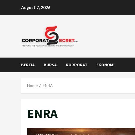
Skip
August 7, 2026
to
content
BERITA
BURSA
KORPORAT
EKONOMI
Home
ENRA
ENRA