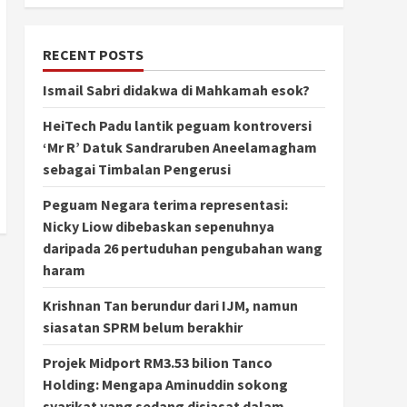
RECENT POSTS
Ismail Sabri didakwa di Mahkamah esok?
HeiTech Padu lantik peguam kontroversi
‘Mr R’ Datuk Sandraruben Aneelamagham
sebagai Timbalan Pengerusi
Peguam Negara terima representasi:
Nicky Liow dibebaskan sepenuhnya
daripada 26 pertuduhan pengubahan wang
haram
Krishnan Tan berundur dari IJM, namun
siasatan SPRM belum berakhir
Projek Midport RM3.53 bilion Tanco
Holding: Mengapa Aminuddin sokong
syarikat yang sedang disiasat dalam