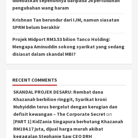
dibebaskan sepenuhnya daripada 26 pertuduhan
pengubahan wang haram
Krishnan Tan berundur dari IJM, namun siasatan
SPRM belum berakhir
Projek Midport RM3.53 bilion Tanco Holding:
Mengapa Aminuddin sokong syarikat yang sedang
disiasat dalam skandal MBI?
RECENT COMMENTS
SKANDAL PROJEK DESARU: Rembat dana
Khazanah berbilion ringgit, Syarikat kroni
Muhyiddin terus bergelut dengan kerugian dan
defisit kewangan – The Corporate Secret
on
[PART 1] KidZania Singapura berhutang Khazanah
RM184.17 juta, dijual harga murah akibat
kegagalan Stephanie Saw CEO DRH