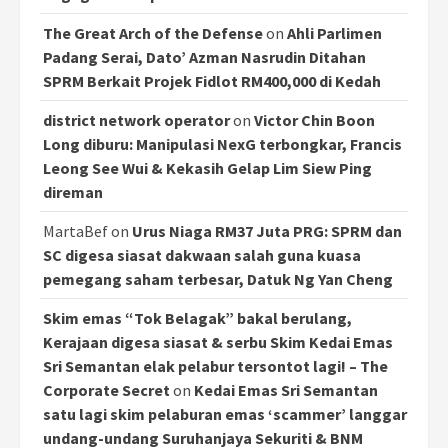
The Great Arch of the Defense
on
Ahli Parlimen
Padang Serai, Dato’ Azman Nasrudin Ditahan
SPRM Berkait Projek Fidlot RM400,000 di Kedah
district network operator
on
Victor Chin Boon
Long diburu: Manipulasi NexG terbongkar, Francis
Leong See Wui & Kekasih Gelap Lim Siew Ping
direman
MartaBef
on
Urus Niaga RM37 Juta PRG: SPRM dan
SC digesa siasat dakwaan salah guna kuasa
pemegang saham terbesar, Datuk Ng Yan Cheng
Skim emas “Tok Belagak” bakal berulang,
Kerajaan digesa siasat & serbu Skim Kedai Emas
Sri Semantan elak pelabur tersontot lagi! – The
Corporate Secret
on
Kedai Emas Sri Semantan
satu lagi skim pelaburan emas ‘scammer’ langgar
undang-undang Suruhanjaya Sekuriti & BNM