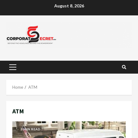
Skip
August 8, 2026
to
content
Primary
Menu
Home
ATM
ATM
2 MIN READ