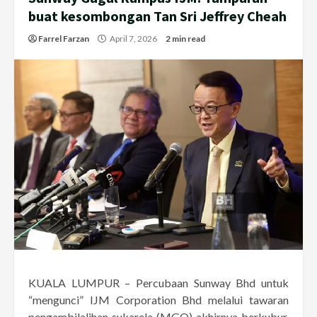
buat kesombongan Tan Sri Jeffrey Cheah
Farrel Farzan
April 7, 2026
2 min read
KUALA LUMPUR – Percubaan Sunway Bhd untuk
“mengunci” IJM Corporation Bhd melalui tawaran
pengambilalihan sukarela (MGO) akhirnya berkubur.