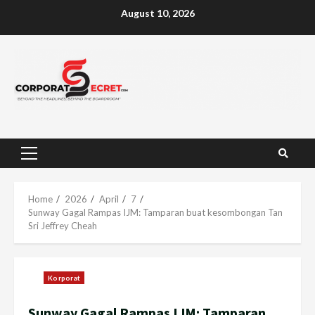
Skip
August 10, 2026
to
content
Primary
Menu
Home
2026
April
7
Sunway Gagal Rampas IJM: Tamparan buat kesombongan Tan
Sri Jeffrey Cheah
Korporat
Sunway Gagal Rampas IJM: Tamparan