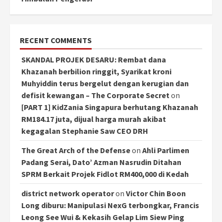
RECENT COMMENTS
SKANDAL PROJEK DESARU: Rembat dana
Khazanah berbilion ringgit, Syarikat kroni
Muhyiddin terus bergelut dengan kerugian dan
defisit kewangan – The Corporate Secret
on
[PART 1] KidZania Singapura berhutang Khazanah
RM184.17 juta, dijual harga murah akibat
kegagalan Stephanie Saw CEO DRH
The Great Arch of the Defense
on
Ahli Parlimen
Padang Serai, Dato’ Azman Nasrudin Ditahan
SPRM Berkait Projek Fidlot RM400,000 di Kedah
district network operator
on
Victor Chin Boon
Long diburu: Manipulasi NexG terbongkar, Francis
Leong See Wui & Kekasih Gelap Lim Siew Ping