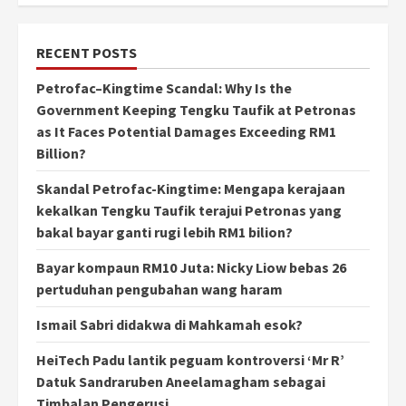
RECENT POSTS
Petrofac–Kingtime Scandal: Why Is the
Government Keeping Tengku Taufik at Petronas
as It Faces Potential Damages Exceeding RM1
Billion?
Skandal Petrofac-Kingtime: Mengapa kerajaan
kekalkan Tengku Taufik terajui Petronas yang
bakal bayar ganti rugi lebih RM1 bilion?
Bayar kompaun RM10 Juta: Nicky Liow bebas 26
pertuduhan pengubahan wang haram
Ismail Sabri didakwa di Mahkamah esok?
HeiTech Padu lantik peguam kontroversi ‘Mr R’
Datuk Sandraruben Aneelamagham sebagai
Timbalan Pengerusi