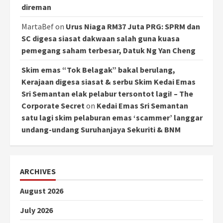
direman
MartaBef
on
Urus Niaga RM37 Juta PRG: SPRM dan
SC digesa siasat dakwaan salah guna kuasa
pemegang saham terbesar, Datuk Ng Yan Cheng
Skim emas “Tok Belagak” bakal berulang,
Kerajaan digesa siasat & serbu Skim Kedai Emas
Sri Semantan elak pelabur tersontot lagi! – The
Corporate Secret
on
Kedai Emas Sri Semantan
satu lagi skim pelaburan emas ‘scammer’ langgar
undang-undang Suruhanjaya Sekuriti & BNM
ARCHIVES
August 2026
July 2026