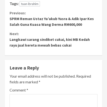
Tags:
tuan ibrahim
Continue
Previous:
SPRM Reman Ustaz Ya’akub Yusra & Adik Ipar Kes
Reading
Salah Guna Kuasa Wang Derma RM600,000
Next:
Langkawi sarang sindiket cukai, kini MB Kedah
rayu jual kereta mewah bebas cukai
Leave a Reply
Your email address will not be published.
Required
fields are marked
*
Comment
*