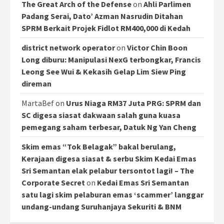
The Great Arch of the Defense
on
Ahli Parlimen
Padang Serai, Dato’ Azman Nasrudin Ditahan
SPRM Berkait Projek Fidlot RM400,000 di Kedah
district network operator
on
Victor Chin Boon
Long diburu: Manipulasi NexG terbongkar, Francis
Leong See Wui & Kekasih Gelap Lim Siew Ping
direman
MartaBef
on
Urus Niaga RM37 Juta PRG: SPRM dan
SC digesa siasat dakwaan salah guna kuasa
pemegang saham terbesar, Datuk Ng Yan Cheng
Skim emas “Tok Belagak” bakal berulang,
Kerajaan digesa siasat & serbu Skim Kedai Emas
Sri Semantan elak pelabur tersontot lagi! – The
Corporate Secret
on
Kedai Emas Sri Semantan
satu lagi skim pelaburan emas ‘scammer’ langgar
undang-undang Suruhanjaya Sekuriti & BNM