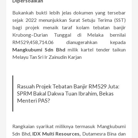
Dipersoalkan
Bukankah bukti lebih jelas dokumen yang tersebar
sejak 2022 menunjukkan Surat Setuju Terima (SST)
bagi projek menaik taraf kolam tebatan banjir
Krubong–Durian Tunggal di Melaka bernilai
RM529,458,714.06 dianugerahkan kepada
Mangkubumi Sdn Bhd
milik kartel tender taikun
Melayu Tan Sri Ir Zainudin Karjan
Rasuah Projek Tebatan Banjir RM529 Juta:
SPRM Bakal Dakwa Tuan Ibrahim, Bekas
Menteri PAS?
Rangkaian syarikat miliknya termasuk Mangkubumi
Sdn Bhd,
IDX Multi Resources,
Dutamesra Bina dan