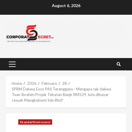
Skip
August 6, 2026
to
content
Primary
Menu
Home
2026
February
28
SPRM Dakwa Exco PAS Terengganu– Mengapa tak dakwa
Tuan Ibrahim Projek Tebatan Banjir RM529 Juta dibayar
rasuah Mangkubumi Sdn Bhd?
Skandal/Kontroversi