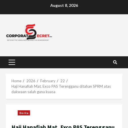
Skip
August 8, 2026
to
content
Primary
Menu
Home
2026
February
22
Haji Hanafiah Mat, Exco PAS Terengganu ditahan SPRM atas
dakwaan salah guna kuasa
Berita
Haji Hanafiah Mat, Exco PAS Terengganu