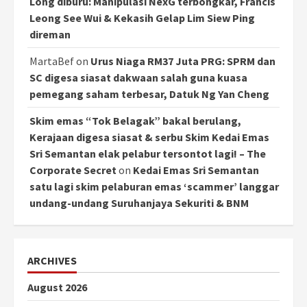
Long diburu: Manipulasi NexG terbongkar, Francis
Leong See Wui & Kekasih Gelap Lim Siew Ping
direman
MartaBef
on
Urus Niaga RM37 Juta PRG: SPRM dan
SC digesa siasat dakwaan salah guna kuasa
pemegang saham terbesar, Datuk Ng Yan Cheng
Skim emas “Tok Belagak” bakal berulang,
Kerajaan digesa siasat & serbu Skim Kedai Emas
Sri Semantan elak pelabur tersontot lagi! – The
Corporate Secret
on
Kedai Emas Sri Semantan
satu lagi skim pelaburan emas ‘scammer’ langgar
undang-undang Suruhanjaya Sekuriti & BNM
ARCHIVES
August 2026