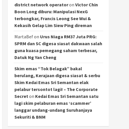
district network operator
on
Victor Chin
Boon Long diburu: Manipulasi NexG
terbongkar, Francis Leong See Wui &
Kekasih Gelap Lim Siew Ping direman
MartaBef
on
Urus Niaga RM37 Juta PRG:
SPRM dan SC digesa siasat dakwaan salah
guna kuasa pemegang saham terbesar,
Datuk Ng Yan Cheng
Skim emas “Tok Belagak” bakal
berulang, Kerajaan digesa siasat & serbu
Skim Kedai Emas Sri Semantan elak
pelabur tersontot lagi! – The Corporate
Secret
on
Kedai Emas Sri Semantan satu
lagi skim pelaburan emas ‘scammer’
langgar undang-undang Suruhanjaya
Sekuriti & BNM