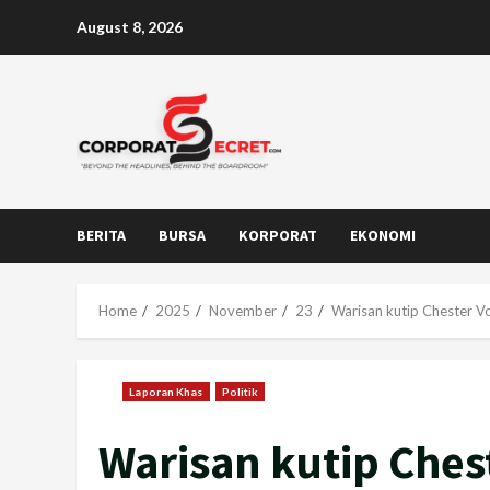
Skip
August 8, 2026
to
content
BERITA
BURSA
KORPORAT
EKONOMI
Home
2025
November
23
Warisan kutip Chester V
Laporan Khas
Politik
Warisan kutip Ches