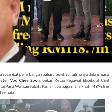
ah syarikat penerbangan baharu boleh runtuh hanya dalam masa
ster Voo Chee Soon
, bekas Ketua Pegawai Eksekutif Civil
tai Parti Warisan Sabah. Ramai lupa bagaimana kisah MYAirline
 semula.