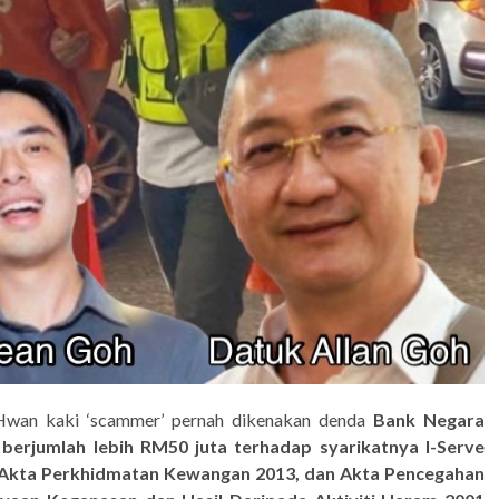
Hwan kaki ‘scammer’ pernah dikenakan denda
Bank Negara
berjumlah lebih RM50 juta terhadap syarikatnya I-Serve
r Akta Perkhidmatan Kewangan 2013, dan Akta Pencegahan