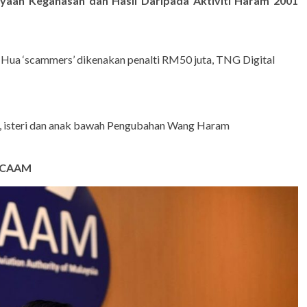
aan Keganasan dan Hasil Daripada Aktiviti Haram 2001
Hua ‘scammers’ dikenakan penalti RM50 juta, TNG Digital
h, isteri dan anak bawah Pengubahan Wang Haram
O CAAM