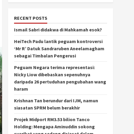
RECENT POSTS
Ismail Sabri didakwa di Mahkamah esok?
HeiTech Padu lantik peguam kontroversi
‘Mr R’ Datuk Sandraruben Aneelamagham
sebagai Timbalan Pengerusi
Peguam Negara terima representasi:
Nicky Liow dibebaskan sepenuhnya
daripada 26 pertuduhan pengubahan wang
haram
Krishnan Tan berundur dari IJM, namun
siasatan SPRM belum berakhir
Projek Midport RM3.53 bilion Tanco
Holding: Mengapa Aminuddin sokong
syarikat yang sedang disiasat dalam