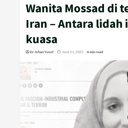
Wanita Mossad di t
Iran – Antara lidah 
kuasa
Dr Johan Yusof
June 21, 2025
4 min read