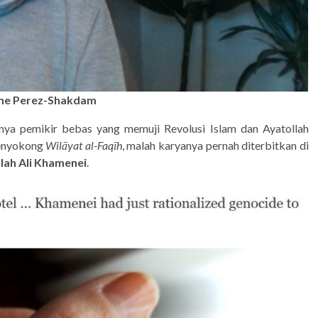
ine Perez-Shakdam
ya pemikir bebas yang memuji Revolusi Islam dan Ayatollah
menyokong
Wilāyat al-Faqīh
, malah karyanya pernah diterbitkan di
llah Ali Khamenei
.