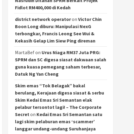
Nasrudin Ditahan SPRM Berkait Projek
Fidlot RM400,000 di Kedah
district network operator
on
Victor Chin
Boon Long diburu: Manipulasi NexG
terbongkar, Francis Leong See Wui &
Kekasih Gelap Lim Siew Ping direman
MartaBef
on
Urus Niaga RM37 Juta PRG:
SPRM dan SC digesa siasat dakwaan salah
guna kuasa pemegang saham terbesar,
Datuk Ng Yan Cheng
Skim emas “Tok Belagak” bakal
berulang, Kerajaan digesa siasat & serbu
Skim Kedai Emas Sri Semantan elak
pelabur tersontot lagi! – The Corporate
Secret
on
Kedai Emas Sri Semantan satu
lagi skim pelaburan emas ‘scammer’
langgar undang-undang Suruhanjaya