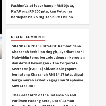
FashionValet lebur hampir RM50 juta,
KWAP rugi RM200 juta, kini Petronas
berdepan risiko rugi lebih RM1 bilion
RECENT COMMENTS
SKANDAL PROJEK DESARU: Rembat dana
Khazanah berbilion ringgit, Syarikat kroni
Muhyiddin terus bergelut dengan kerugian
dan defisit kewangan – The Corporate
Secret
on
[PART 1] KidZania Singapura
berhutang Khazanah RM184.17 juta, dijual
harga murah akibat kegagalan Stephanie
Saw CEO DRH
The Great Arch of the Defense
on
Ahli
Parlimen Padang Serai, Dato’ Azman