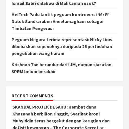
Ismail Sabri didakwa di Mahkamah esok?
HeiTech Padu lantik peguam kontroversi ‘Mr R’
Datuk Sandraruben Aneelamagham sebagai
Timbalan Pengerusi
Peguam Negara terima representasi: Nicky Liow
dibebaskan sepenuhnya daripada 26 pertuduhan
pengubahan wang haram
Krishnan Tan berundur dari IJM, namun siasatan
SPRM belum berakhir
RECENT COMMENTS
SKANDAL PROJEK DESARU: Rembat dana
Khazanah berbilion ringgit, Syarikat kroni
Muhyiddin terus bergelut dengan kerugian dan
defisit kewangan – The Corporate Secret
on