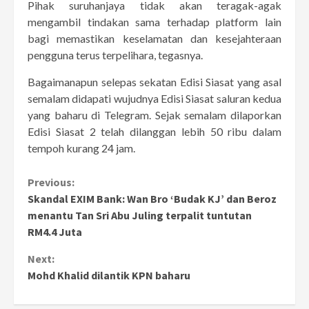
Pihak suruhanjaya tidak akan teragak-agak
mengambil tindakan sama terhadap platform lain
bagi memastikan keselamatan dan kesejahteraan
pengguna terus terpelihara, tegasnya.
Bagaimanapun selepas sekatan Edisi Siasat yang asal
semalam didapati wujudnya Edisi Siasat saluran kedua
yang baharu di Telegram. Sejak semalam dilaporkan
Edisi Siasat 2 telah dilanggan lebih 50 ribu dalam
tempoh kurang 24 jam.
Continue
Previous:
Skandal EXIM Bank: Wan Bro ‘Budak KJ’ dan Beroz
Reading
menantu Tan Sri Abu Juling terpalit tuntutan
RM4.4 Juta
Next:
Mohd Khalid dilantik KPN baharu