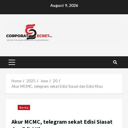
Skip
August 9, 2026
to
content
Primary
Menu
Home
2025
June
20
Akur MCMC, telegram sekat Edisi Siasat dan Edisi Khas
Berita
Akur MCMC, telegram sekat Edisi Siasat