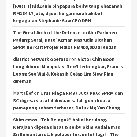
[PART 1] KidZania Singapura berhutang Khazanah
RM184.17 juta, dijual harga murah akibat
kegagalan Stephanie Saw CEO DRH
The Great Arch of the Defense
on
Ahli Parlimen
Padang Serai, Dato’ Azman Nasrudin Ditahan
SPRM Berkait Projek Fidlot RM400,000 di Kedah
district network operator
on
Victor Chin Boon
Long diburu: Manipulasi NexG terbongkar, Francis
Leong See Wui & Kekasih Gelap Lim Siew Ping
direman
MartaBef
on
Urus Niaga RM37 Juta PRG: SPRM dan
SC digesa siasat dakwaan salah guna kuasa
pemegang saham terbesar, Datuk Ng Yan Cheng
Skim emas “Tok Belagak” bakal berulang,
Kerajaan digesa siasat & serbu Skim Kedai Emas
Sri Semantan elak pelabur tersontot lagi! – The