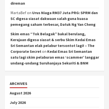
direman
MartaBef
on
Urus Niaga RM37 Juta PRG: SPRM dan
SC digesa siasat dakwaan salah guna kuasa
pemegang saham terbesar, Datuk Ng Yan Cheng
Skim emas “Tok Belagak” bakal berulang,
Kerajaan digesa siasat & serbu Skim Kedai Emas
Sri Semantan elak pelabur tersontot lagi! – The
Corporate Secret
on
Kedai Emas Sri Semantan
satu lagi skim pelaburan emas ‘scammer’ langgar
undang-undang Suruhanjaya Sekuriti & BNM
ARCHIVES
August 2026
July 2026