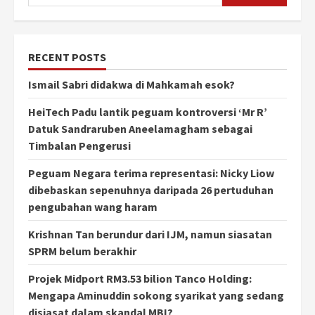
RECENT POSTS
Ismail Sabri didakwa di Mahkamah esok?
HeiTech Padu lantik peguam kontroversi ‘Mr R’
Datuk Sandraruben Aneelamagham sebagai
Timbalan Pengerusi
Peguam Negara terima representasi: Nicky Liow
dibebaskan sepenuhnya daripada 26 pertuduhan
pengubahan wang haram
Krishnan Tan berundur dari IJM, namun siasatan
SPRM belum berakhir
Projek Midport RM3.53 bilion Tanco Holding:
Mengapa Aminuddin sokong syarikat yang sedang
disiasat dalam skandal MBI?