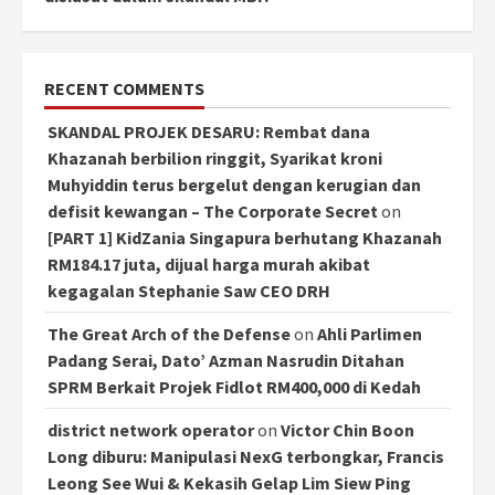
RECENT COMMENTS
SKANDAL PROJEK DESARU: Rembat dana
Khazanah berbilion ringgit, Syarikat kroni
Muhyiddin terus bergelut dengan kerugian dan
defisit kewangan – The Corporate Secret
on
[PART 1] KidZania Singapura berhutang Khazanah
RM184.17 juta, dijual harga murah akibat
kegagalan Stephanie Saw CEO DRH
The Great Arch of the Defense
on
Ahli Parlimen
Padang Serai, Dato’ Azman Nasrudin Ditahan
SPRM Berkait Projek Fidlot RM400,000 di Kedah
district network operator
on
Victor Chin Boon
Long diburu: Manipulasi NexG terbongkar, Francis
Leong See Wui & Kekasih Gelap Lim Siew Ping