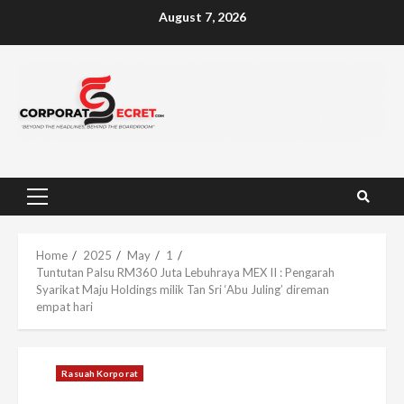
Skip
August 7, 2026
to
content
Primary
Menu
Home
2025
May
1
Tuntutan Palsu RM360 Juta Lebuhraya MEX II : Pengarah
Syarikat Maju Holdings milik Tan Sri ‘Abu Juling’ direman
empat hari
Rasuah Korporat