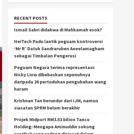
RECENT POSTS
Ismail Sabri didakwa di Mahkamah esok?
HeiTech Padu lantik peguam kontroversi
‘Mr R’ Datuk Sandraruben Aneelamagham
sebagai Timbalan Pengerusi
Peguam Negara terima representasi:
Nicky Liow dibebaskan sepenuhnya
daripada 26 pertuduhan pengubahan wang
haram
Krishnan Tan berundur dari IJM, namun
siasatan SPRM belum berakhir
Projek Midport RM3.53 bilion Tanco
Holding: Mengapa Aminuddin sokong
syarikat yang sedang disiasat dalam