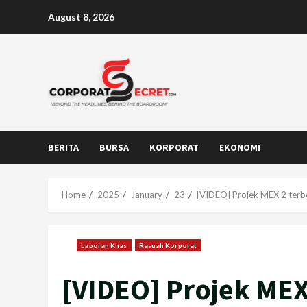
Skip
August 8, 2026
to
content
BERITA
BURSA
KORPORAT
EKONOMI
Home
2025
January
23
[VIDEO] Projek MEX 2 terbe
Laporan Khas
Rasuah Korporat
[VIDEO] Projek MEX