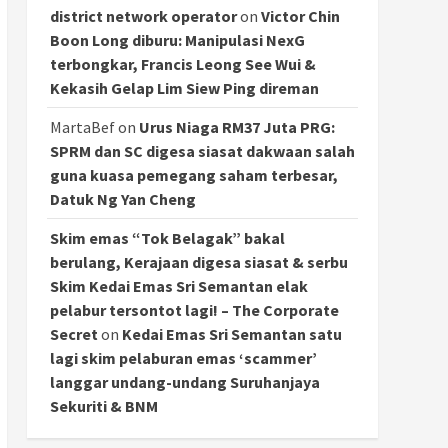
district network operator
on
Victor Chin
Boon Long diburu: Manipulasi NexG
terbongkar, Francis Leong See Wui &
Kekasih Gelap Lim Siew Ping direman
MartaBef
on
Urus Niaga RM37 Juta PRG:
SPRM dan SC digesa siasat dakwaan salah
guna kuasa pemegang saham terbesar,
Datuk Ng Yan Cheng
Skim emas “Tok Belagak” bakal
berulang, Kerajaan digesa siasat & serbu
Skim Kedai Emas Sri Semantan elak
pelabur tersontot lagi! – The Corporate
Secret
on
Kedai Emas Sri Semantan satu
lagi skim pelaburan emas ‘scammer’
langgar undang-undang Suruhanjaya
Sekuriti & BNM