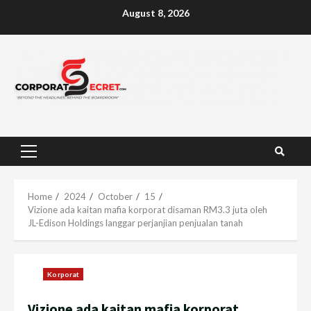
Skip
August 8, 2026
to
content
Primary
Menu
Home
2024
October
15
Vizione ada kaitan mafia korporat disaman RM3.3 juta oleh
JL-Edison Holdings langgar perjanjian penjualan tanah
Korporat
Vizione ada kaitan mafia korporat