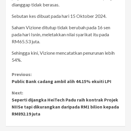
dianggap tidak berasas.
Sebutan kes dibuat pada hari 15 Oktober 2024.
Saham Vizione ditutup tidak berubah pada 16 sen
pada hari Isnin, meletakkan nilai syarikat itu pada
RM65.53 juta.
Sehingga kini, Vizione mencatatkan penurunan lebih
54%.
Continue
Previous:
Public Bank cadang ambil alih 44.15% ekuiti LPI
Reading
Next:
Seperti dijangka HeiTech Padu raih kontrak Projek
NIISe tapi dikurangkan daripada RM1 bilion kepada
RM892.19 juta