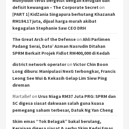
Muhyiddin terus bergelut dengan kerugian dan
defisit kewangan – The Corporate Secret
on
[PART 1] KidZania Singapura berhutang Khazanah
RM184.17 juta, dijual harga murah akibat
kegagalan Stephanie Saw CEO DRH
The Great Arch of the Defense
on
Ahli Parlimen
Padang Serai, Dato’ Azman Nasrudin Ditahan
SPRM Berkait Projek Fidlot RM400,000 di Kedah
district network operator
on
Victor Chin Boon
Long diburu: Manipulasi NexG terbongkar, Francis
Leong See Wui & Kekasih Gelap Lim Siew Ping
direman
MartaBef
on
Urus Niaga RM37 Juta PRG: SPRM dan
SC digesa siasat dakwaan salah guna kuasa
pemegang saham terbesar, Datuk Ng Yan Cheng
Skim emas “Tok Belagak” bakal berulang,
Kerajaan digesa siasat & serbu Skim Kedai Emas