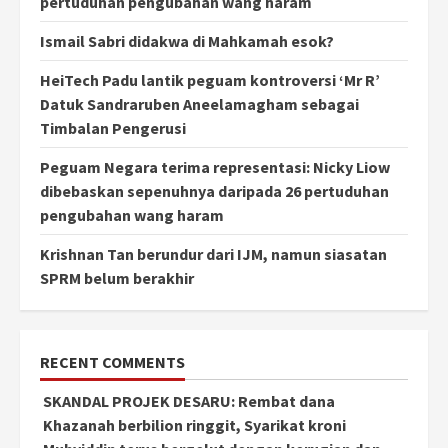
pertuduhan pengubahan wang haram
Ismail Sabri didakwa di Mahkamah esok?
HeiTech Padu lantik peguam kontroversi ‘Mr R’
Datuk Sandraruben Aneelamagham sebagai
Timbalan Pengerusi
Peguam Negara terima representasi: Nicky Liow
dibebaskan sepenuhnya daripada 26 pertuduhan
pengubahan wang haram
Krishnan Tan berundur dari IJM, namun siasatan
SPRM belum berakhir
RECENT COMMENTS
SKANDAL PROJEK DESARU: Rembat dana
Khazanah berbilion ringgit, Syarikat kroni