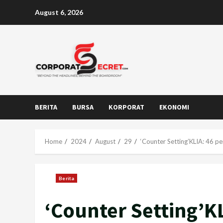
Skip
August 6, 2026
to
content
BERITA
BURSA
KORPORAT
EKONOMI
Home
2024
August
29
‘Counter Setting’KLIA: 46 p
Berita
‘Counter Setting’K