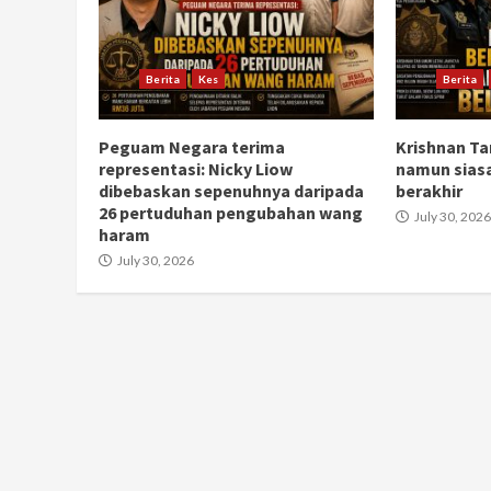
Berita
Kes
Berita
Peguam Negara terima
Krishnan Ta
representasi: Nicky Liow
namun sias
dibebaskan sepenuhnya daripada
berakhir
26 pertuduhan pengubahan wang
July 30, 2026
haram
July 30, 2026