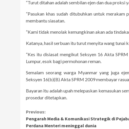
“Turut ditahan adalah sembilan ejen dan dua proksi
“Pasukan khas sudah ditubuhkan untuk merakam p
membantu siasatan.
“Kami tidak menolak kemungkinan akan ada tindakan 
Katanya, hasil serbuan itu turut menyita wang tunai 
“Kes itu disiasat mengikut Seksyen 16 Akta SPR
Lumpur, esok bagi permohonan reman.
Semalam seorang warga Myanmar yang juga ejen
Seksyen 16(b)(B) Akta SPRM 2009 membayar rasua
Bayaran itu adalah upah melepaskan kemasukan sem
prosedur ditetapkan.
Continue
Previous:
Pengarah Media & Komunikasi Strategik di Pejab
Reading
Perdana Menteri meninggal dunia