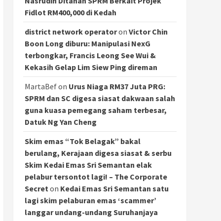
Nasrudin Ditahan SPRM Berkait Projek
Fidlot RM400,000 di Kedah
district network operator
on
Victor Chin
Boon Long diburu: Manipulasi NexG
terbongkar, Francis Leong See Wui &
Kekasih Gelap Lim Siew Ping direman
MartaBef
on
Urus Niaga RM37 Juta PRG:
SPRM dan SC digesa siasat dakwaan salah
guna kuasa pemegang saham terbesar,
Datuk Ng Yan Cheng
Skim emas “Tok Belagak” bakal
berulang, Kerajaan digesa siasat & serbu
Skim Kedai Emas Sri Semantan elak
pelabur tersontot lagi! – The Corporate
Secret
on
Kedai Emas Sri Semantan satu
lagi skim pelaburan emas ‘scammer’
langgar undang-undang Suruhanjaya