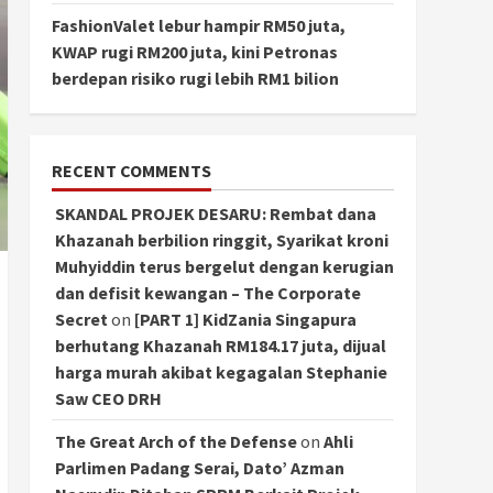
FashionValet lebur hampir RM50 juta,
KWAP rugi RM200 juta, kini Petronas
berdepan risiko rugi lebih RM1 bilion
RECENT COMMENTS
SKANDAL PROJEK DESARU: Rembat dana
Khazanah berbilion ringgit, Syarikat kroni
Muhyiddin terus bergelut dengan kerugian
dan defisit kewangan – The Corporate
Secret
on
[PART 1] KidZania Singapura
berhutang Khazanah RM184.17 juta, dijual
harga murah akibat kegagalan Stephanie
Saw CEO DRH
The Great Arch of the Defense
on
Ahli
Parlimen Padang Serai, Dato’ Azman