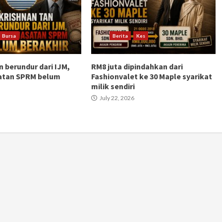
Bursa
Berita
Kes
n berundur dari IJM,
RM8 juta dipindahkan dari
atan SPRM belum
Fashionvalet ke 30 Maple syarikat
milik sendiri
July 22, 2026