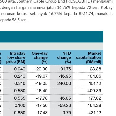
M500 juta, Southern Cable Group Bhd (KL:SCGBHD) mengalami
in, dengan harga sahamnya jatuh 16.76% kepada 72 sen. Kobay
enurunan ketara sebanyak 16.75% kepada RM1.74, manakala
pada 56.5 sen.