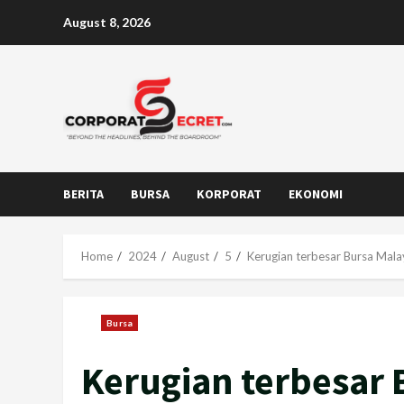
Skip
August 8, 2026
to
content
BERITA
BURSA
KORPORAT
EKONOMI
Home
2024
August
5
Kerugian terbesar Bursa Mal
Bursa
Kerugian terbesar 