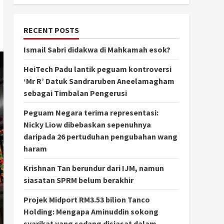
RECENT POSTS
Ismail Sabri didakwa di Mahkamah esok?
HeiTech Padu lantik peguam kontroversi
‘Mr R’ Datuk Sandraruben Aneelamagham
sebagai Timbalan Pengerusi
Peguam Negara terima representasi:
Nicky Liow dibebaskan sepenuhnya
daripada 26 pertuduhan pengubahan wang
haram
Krishnan Tan berundur dari IJM, namun
siasatan SPRM belum berakhir
Projek Midport RM3.53 bilion Tanco
Holding: Mengapa Aminuddin sokong
syarikat yang sedang disiasat dalam