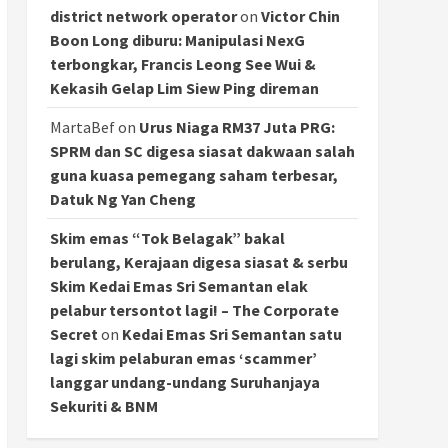
district network operator
on
Victor Chin
Boon Long diburu: Manipulasi NexG
terbongkar, Francis Leong See Wui &
Kekasih Gelap Lim Siew Ping direman
MartaBef
on
Urus Niaga RM37 Juta PRG:
SPRM dan SC digesa siasat dakwaan salah
guna kuasa pemegang saham terbesar,
Datuk Ng Yan Cheng
Skim emas “Tok Belagak” bakal
berulang, Kerajaan digesa siasat & serbu
Skim Kedai Emas Sri Semantan elak
pelabur tersontot lagi! – The Corporate
Secret
on
Kedai Emas Sri Semantan satu
lagi skim pelaburan emas ‘scammer’
langgar undang-undang Suruhanjaya
Sekuriti & BNM