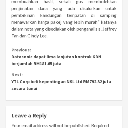
membuahkan hasil, sekali gus membolehkan
penjimatan dana yang ada disalurkan untuk
pembikinan kandungan tempatan di samping
menawarkan harga pakej yang lebih murah,” katanya
dalam nota yang disediakan oleh penganalisis, Jeffrey
Tan dan Cindy Lee.
Continue
Previous:
Datasonic dapat lima lanjutan kontrak KDN
Reading
berjumlah RM181.65 juta
Next:
YTL Corp beli kepentingan NSL Ltd RM792.32 juta
secara tunai
Leave a Reply
Your email address will not be published.
Required