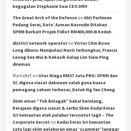
kegagalan Stephanie Saw CEO DRH
The Great Arch of the Defense
on
Ahli Parlimen
Padang Serai, Dato’ Azman Nasrudin Ditahan
SPRM Berkait Projek Fidlot RM400,000 di Kedah
district network operator
on
Victor Chin Boon
Long diburu: Manipulasi NexG terbongkar, Francis
Leong See Wui & Kekasih Gelap Lim Siew Ping
direman
MartaBef
on
Urus Niaga RM37 Juta PRG: SPRM dan
SC digesa siasat dakwaan salah guna kuasa
pemegang saham terbesar, Datuk Ng Yan Cheng
Skim emas “Tok Belagak” bakal berulang,
Kerajaan digesa siasat & serbu Skim Kedai Emas
Sri Semantan elak pelabur tersontot lagi! – The
Corporate Secret
on
Kedai Emas Sri Semantan
satu lagi skim pelaburan emas ‘scammer’ langgar