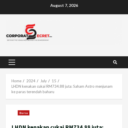
Skip
August 7, 2026
to
content
Primary
Menu
Home
2024
July
15
LHDN kenakan cukai RM734.88 juta: Saham Astro menjunam
ke paras terendah baharu
Bursa
LHDN kenakan cukai RM734.88 juta: