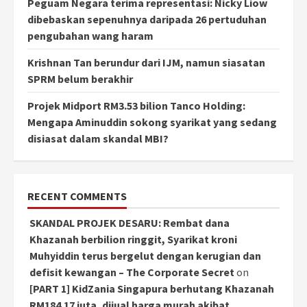
Peguam Negara terima representasi: Nicky Liow
dibebaskan sepenuhnya daripada 26 pertuduhan
pengubahan wang haram
Krishnan Tan berundur dari IJM, namun siasatan
SPRM belum berakhir
Projek Midport RM3.53 bilion Tanco Holding:
Mengapa Aminuddin sokong syarikat yang sedang
disiasat dalam skandal MBI?
RECENT COMMENTS
SKANDAL PROJEK DESARU: Rembat dana
Khazanah berbilion ringgit, Syarikat kroni
Muhyiddin terus bergelut dengan kerugian dan
defisit kewangan – The Corporate Secret
on
[PART 1] KidZania Singapura berhutang Khazanah
RM184.17 juta, dijual harga murah akibat