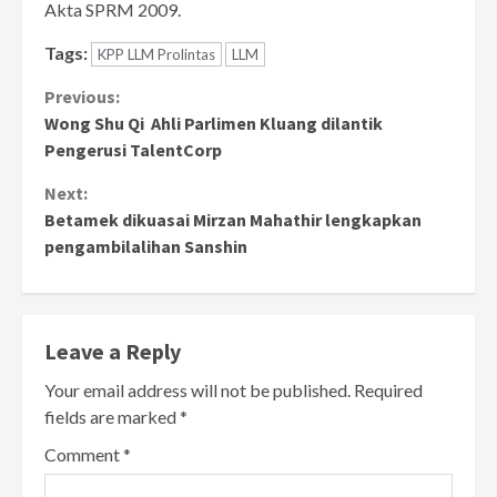
Akta SPRM 2009.
Tags:
KPP LLM Prolintas
LLM
Continue
Previous:
Wong Shu Qi Ahli Parlimen Kluang dilantik
Reading
Pengerusi TalentCorp
Next:
Betamek dikuasai Mirzan Mahathir lengkapkan
pengambilalihan Sanshin
Leave a Reply
Your email address will not be published.
Required
fields are marked
*
Comment
*