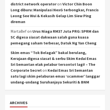
district network operator
on
Victor Chin Boon
Long diburu: Manipulasi NexG terbongkar, Francis
Leong See Wui & Kekasih Gelap Lim Siew Ping
direman
MartaBef
on
Urus Niaga RM37 Juta PRG: SPRM dan
SC digesa siasat dakwaan salah guna kuasa
pemegang saham terbesar, Datuk Ng Yan Cheng
Skim emas “Tok Belagak” bakal berulang,
Kerajaan digesa siasat & serbu Skim Kedai Emas
Sri Semantan elak pelabur tersontot lagi! – The
Corporate Secret
on
Kedai Emas Sri Semantan
satu lagi skim pelaburan emas ‘scammer’ langgar
undang-undang Suruhanjaya Sekuriti & BNM
ARCHIVES