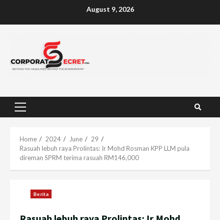
Skip
August 9, 2026
to
content
Primary
Menu
Home
2024
June
29
Rasuah lebuh raya Prolintas: Ir Mohd Rosman KPP LLM pula
direman SPRM terima rasuah RM146,000
Berita
Rasuah lebuh raya Prolintas: Ir Mohd