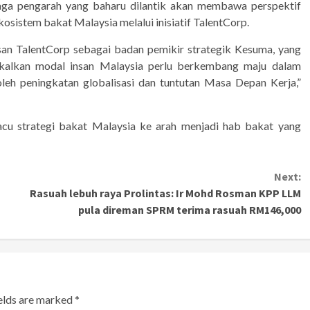
aga pengarah yang baharu dilantik akan membawa perspektif
osistem bakat Malaysia melalui inisiatif TalentCorp.
san TalentCorp sebagai badan pemikir strategik Kesuma, yang
kalkan modal insan Malaysia perlu berkembang maju dalam
eh peningkatan globalisasi dan tuntutan Masa Depan Kerja,”
u strategi bakat Malaysia ke arah menjadi hab bakat yang
Next:
Rasuah lebuh raya Prolintas: Ir Mohd Rosman KPP LLM
pula direman SPRM terima rasuah RM146,000
ields are marked
*