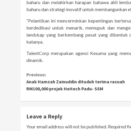
baharu dan melahirkan harapan bahawa ahli lemb
baharu dan strategi inovatif untuk membangunkan ek
“Pelantikan ini mencerminkan kepentingan berteru
berdedikasi untuk menarik, memupuk dan menge
landskap yang berkembang pesat yang dibentuk ol
katanya.
TalentCorp merupakan agensi Kesuma yang memac
dinamik.
Continue
Previous:
Anak Hamzah Zainuddin dituduh terima rasuah
Reading
RM100,000 projek Heitech Padu- SSM
Leave a Reply
Your email address will not be published.
Required f