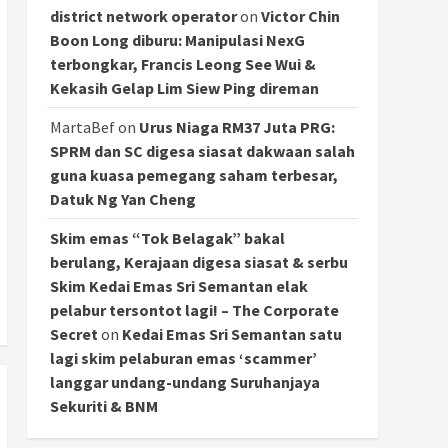
district network operator
on
Victor Chin
Boon Long diburu: Manipulasi NexG
terbongkar, Francis Leong See Wui &
Kekasih Gelap Lim Siew Ping direman
MartaBef
on
Urus Niaga RM37 Juta PRG:
SPRM dan SC digesa siasat dakwaan salah
guna kuasa pemegang saham terbesar,
Datuk Ng Yan Cheng
Skim emas “Tok Belagak” bakal
berulang, Kerajaan digesa siasat & serbu
Skim Kedai Emas Sri Semantan elak
pelabur tersontot lagi! – The Corporate
Secret
on
Kedai Emas Sri Semantan satu
lagi skim pelaburan emas ‘scammer’
langgar undang-undang Suruhanjaya
Sekuriti & BNM