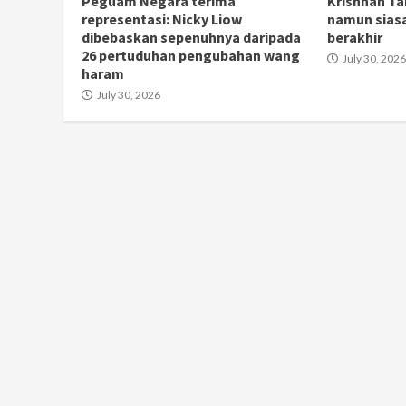
Peguam Negara terima
Krishnan Ta
representasi: Nicky Liow
namun sias
dibebaskan sepenuhnya daripada
berakhir
26 pertuduhan pengubahan wang
July 30, 2026
haram
July 30, 2026