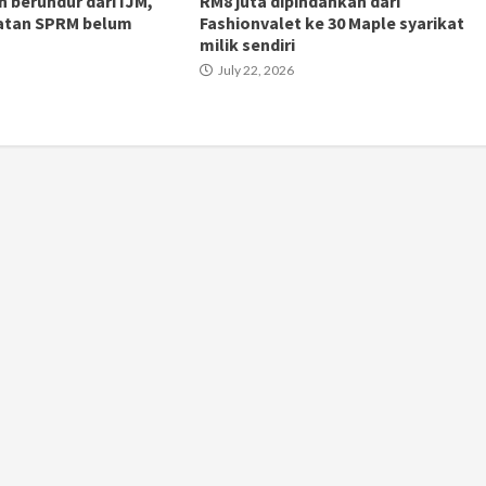
n berundur dari IJM,
RM8 juta dipindahkan dari
atan SPRM belum
Fashionvalet ke 30 Maple syarikat
milik sendiri
July 22, 2026