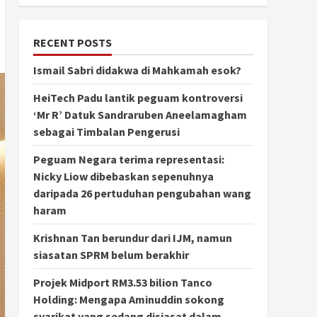
RECENT POSTS
Ismail Sabri didakwa di Mahkamah esok?
HeiTech Padu lantik peguam kontroversi
‘Mr R’ Datuk Sandraruben Aneelamagham
sebagai Timbalan Pengerusi
Peguam Negara terima representasi:
Nicky Liow dibebaskan sepenuhnya
daripada 26 pertuduhan pengubahan wang
haram
Krishnan Tan berundur dari IJM, namun
siasatan SPRM belum berakhir
Projek Midport RM3.53 bilion Tanco
Holding: Mengapa Aminuddin sokong
syarikat yang sedang disiasat dalam