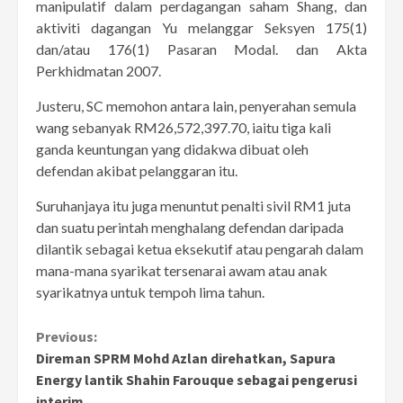
manipulatif dalam perdagangan saham Shang, dan
aktiviti dagangan Yu melanggar Seksyen 175(1)
dan/atau 176(1) Pasaran Modal. dan Akta
Perkhidmatan 2007.
Justeru, SC memohon antara lain, penyerahan semula
wang sebanyak RM26,572,397.70, iaitu tiga kali
ganda keuntungan yang didakwa dibuat oleh
defendan akibat pelanggaran itu.
Suruhanjaya itu juga menuntut penalti sivil RM1 juta
dan suatu perintah menghalang defendan daripada
dilantik sebagai ketua eksekutif atau pengarah dalam
mana-mana syarikat tersenarai awam atau anak
syarikatnya untuk tempoh lima tahun.
Continue
Previous:
Direman SPRM Mohd Azlan direhatkan, Sapura
Reading
Energy lantik Shahin Farouque sebagai pengerusi
interim