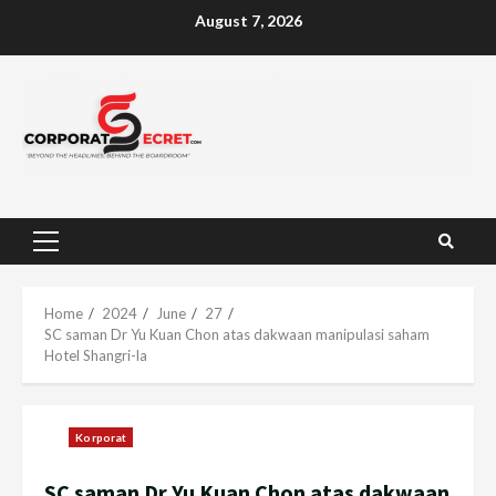
Skip
August 7, 2026
to
content
Primary
Menu
Home
2024
June
27
SC saman Dr Yu Kuan Chon atas dakwaan manipulasi saham
Hotel Shangri-la
Korporat
SC saman Dr Yu Kuan Chon atas dakwaan