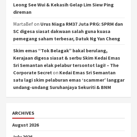
Leong See Wui & Kekasih Gelap Lim Siew Ping
direman
MartaBef
on
Urus Niaga RM37 Juta PRG: SPRM dan
SC digesa siasat dakwaan salah guna kuasa
pemegang saham terbesar, Datuk Ng Yan Cheng
Skim emas “Tok Belagak” bakal berulang,
Kerajaan digesa siasat & serbu Skim Kedai Emas
Sri Semantan elak pelabur tersontot lagi! – The
Corporate Secret
on
Kedai Emas Sri Semantan
satu lagi skim pelaburan emas ‘scammer’ langgar
undang-undang Suruhanjaya Sekuriti & BNM
ARCHIVES
August 2026
July 2026