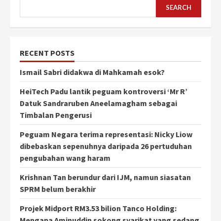
SEARCH
RECENT POSTS
Ismail Sabri didakwa di Mahkamah esok?
HeiTech Padu lantik peguam kontroversi ‘Mr R’
Datuk Sandraruben Aneelamagham sebagai
Timbalan Pengerusi
Peguam Negara terima representasi: Nicky Liow
dibebaskan sepenuhnya daripada 26 pertuduhan
pengubahan wang haram
Krishnan Tan berundur dari IJM, namun siasatan
SPRM belum berakhir
Projek Midport RM3.53 bilion Tanco Holding:
Mengapa Aminuddin sokong syarikat yang sedang