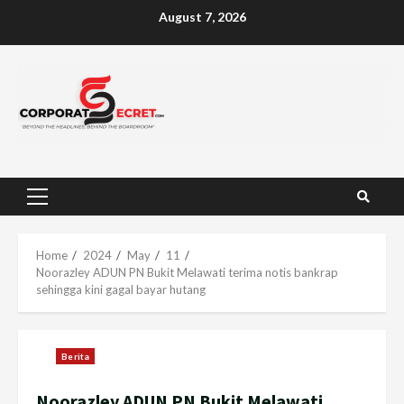
Skip
August 7, 2026
to
content
Primary
Menu
Home
2024
May
11
Noorazley ADUN PN Bukit Melawati terima notis bankrap
sehingga kini gagal bayar hutang
Berita
Noorazley ADUN PN Bukit Melawati