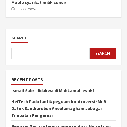
Maple syarikat milik sendiri
July 22, 2026
SEARCH
SEARCH
RECENT POSTS
Ismail Sabri didakwa di Mahkamah esok?
HeiTech Padu lantik peguam kontroversi ‘Mr R’
Datuk Sandraruben Aneelamagham sebagai
Timbalan Pengerusi
Peguam Negara terima representasi: Nicky Liow