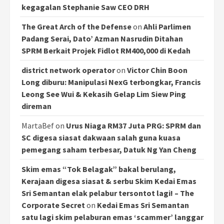
kegagalan Stephanie Saw CEO DRH
The Great Arch of the Defense
on
Ahli Parlimen
Padang Serai, Dato’ Azman Nasrudin Ditahan
SPRM Berkait Projek Fidlot RM400,000 di Kedah
district network operator
on
Victor Chin Boon
Long diburu: Manipulasi NexG terbongkar, Francis
Leong See Wui & Kekasih Gelap Lim Siew Ping
direman
MartaBef
on
Urus Niaga RM37 Juta PRG: SPRM dan
SC digesa siasat dakwaan salah guna kuasa
pemegang saham terbesar, Datuk Ng Yan Cheng
Skim emas “Tok Belagak” bakal berulang,
Kerajaan digesa siasat & serbu Skim Kedai Emas
Sri Semantan elak pelabur tersontot lagi! – The
Corporate Secret
on
Kedai Emas Sri Semantan
satu lagi skim pelaburan emas ‘scammer’ langgar