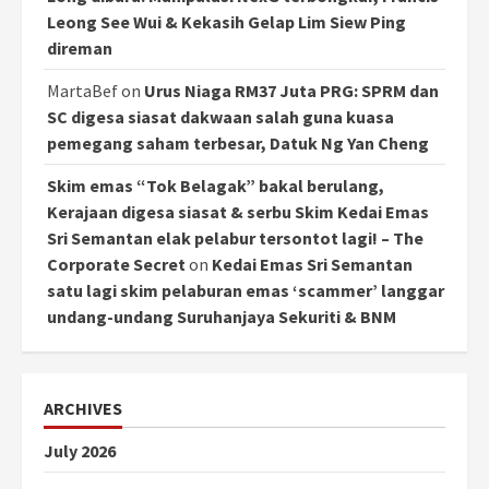
Leong See Wui & Kekasih Gelap Lim Siew Ping
direman
MartaBef
on
Urus Niaga RM37 Juta PRG: SPRM dan
SC digesa siasat dakwaan salah guna kuasa
pemegang saham terbesar, Datuk Ng Yan Cheng
Skim emas “Tok Belagak” bakal berulang,
Kerajaan digesa siasat & serbu Skim Kedai Emas
Sri Semantan elak pelabur tersontot lagi! – The
Corporate Secret
on
Kedai Emas Sri Semantan
satu lagi skim pelaburan emas ‘scammer’ langgar
undang-undang Suruhanjaya Sekuriti & BNM
ARCHIVES
July 2026