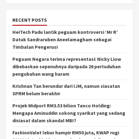
RECENT POSTS
HeiTech Padu lantik peguam kontroversi ‘Mr R’
Datuk Sandraruben Aneelamagham sebagai
Timbalan Pengerusi
Peguam Negara terima representasi: Nicky Liow
dibebaskan sepenuhnya daripada 26 pertuduhan
pengubahan wang haram
Krishnan Tan berundur dari IJM, namun siasatan
SPRM belum berakhir
Projek Midport RM3.53 bilion Tanco Holding:
Mengapa Aminuddin sokong syarikat yang sedang
disiasat dalam skandal MBI?
FashionValet lebur hampir RM50 juta, KWAP rugi