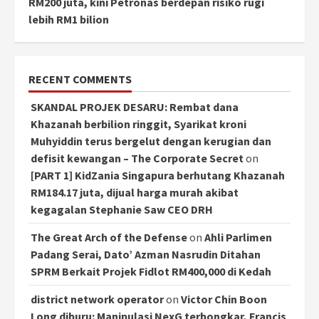
RM200 juta, kini Petronas berdepan risiko rugi
lebih RM1 bilion
RECENT COMMENTS
SKANDAL PROJEK DESARU: Rembat dana
Khazanah berbilion ringgit, Syarikat kroni
Muhyiddin terus bergelut dengan kerugian dan
defisit kewangan – The Corporate Secret
on
[PART 1] KidZania Singapura berhutang Khazanah
RM184.17 juta, dijual harga murah akibat
kegagalan Stephanie Saw CEO DRH
The Great Arch of the Defense
on
Ahli Parlimen
Padang Serai, Dato’ Azman Nasrudin Ditahan
SPRM Berkait Projek Fidlot RM400,000 di Kedah
district network operator
on
Victor Chin Boon
Long diburu: Manipulasi NexG terbongkar, Francis