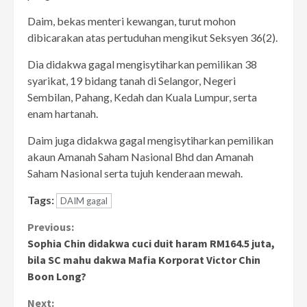
Daim, bekas menteri kewangan, turut mohon
dibicarakan atas pertuduhan mengikut Seksyen 36(2).
Dia didakwa gagal mengisytiharkan pemilikan 38
syarikat, 19 bidang tanah di Selangor, Negeri
Sembilan, Pahang, Kedah dan Kuala Lumpur, serta
enam hartanah.
Daim juga didakwa gagal mengisytiharkan pemilikan
akaun Amanah Saham Nasional Bhd dan Amanah
Saham Nasional serta tujuh kenderaan mewah.
Tags:
DAIM gagal
Continue
Previous:
Sophia Chin didakwa cuci duit haram RM164.5 juta,
Reading
bila SC mahu dakwa Mafia Korporat Victor Chin
Boon Long?
Next: