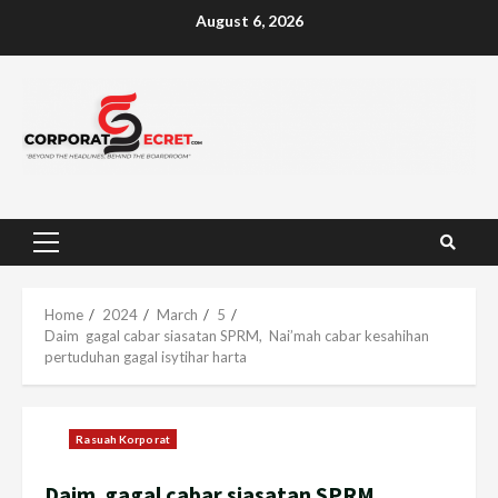
Skip
August 6, 2026
to
content
Primary
Menu
Home
2024
March
5
Daim gagal cabar siasatan SPRM, Nai’mah cabar kesahihan
pertuduhan gagal isytihar harta
Rasuah Korporat
Daim gagal cabar siasatan SPRM,