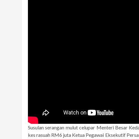
Susulan serangan mulut celupar Menteri Besar K
kes rasuah RM6 juta Ketua Pegawai Eksekutif Persat