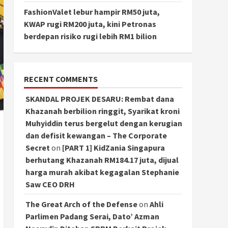
FashionValet lebur hampir RM50 juta,
KWAP rugi RM200 juta, kini Petronas
berdepan risiko rugi lebih RM1 bilion
RECENT COMMENTS
SKANDAL PROJEK DESARU: Rembat dana
Khazanah berbilion ringgit, Syarikat kroni
Muhyiddin terus bergelut dengan kerugian
dan defisit kewangan – The Corporate
Secret
on
[PART 1] KidZania Singapura
berhutang Khazanah RM184.17 juta, dijual
harga murah akibat kegagalan Stephanie
Saw CEO DRH
The Great Arch of the Defense
on
Ahli
Parlimen Padang Serai, Dato’ Azman