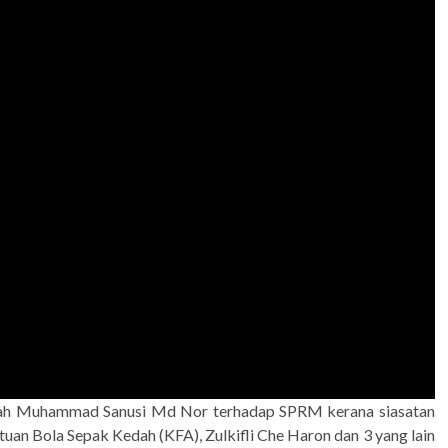
edah Muhammad Sanusi Md Nor terhadap SPRM kerana siasatan
uan Bola Sepak Kedah (KFA), Zulkifli Che Haron dan 3 yang lain