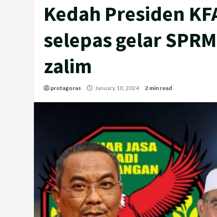
Kedah Presiden KF
selepas gelar SPRM
zalim
protagoras
January 10, 2024
2 min read