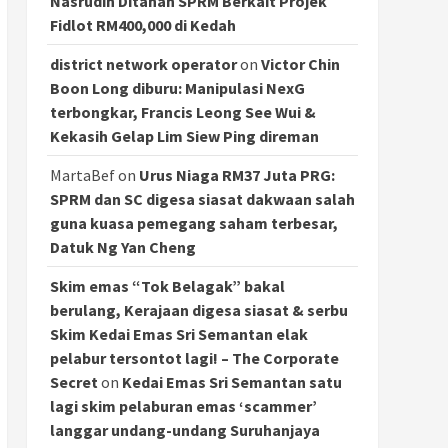
Nasrudin Ditahan SPRM Berkait Projek
Fidlot RM400,000 di Kedah
district network operator
on
Victor Chin
Boon Long diburu: Manipulasi NexG
terbongkar, Francis Leong See Wui &
Kekasih Gelap Lim Siew Ping direman
MartaBef
on
Urus Niaga RM37 Juta PRG:
SPRM dan SC digesa siasat dakwaan salah
guna kuasa pemegang saham terbesar,
Datuk Ng Yan Cheng
Skim emas “Tok Belagak” bakal
berulang, Kerajaan digesa siasat & serbu
Skim Kedai Emas Sri Semantan elak
pelabur tersontot lagi! – The Corporate
Secret
on
Kedai Emas Sri Semantan satu
lagi skim pelaburan emas ‘scammer’
langgar undang-undang Suruhanjaya