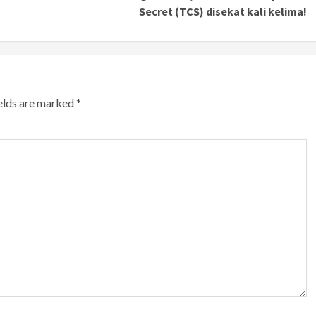
Secret (TCS) disekat kali kelima!
ields are marked
*