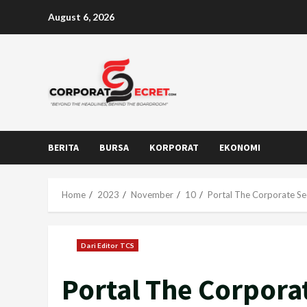
Skip
August 6, 2026
to
content
BERITA
BURSA
KORPORAT
EKONOMI
Home
2023
November
10
Portal The Corporate Se
Dari Editor TCS
Portal The Corpora