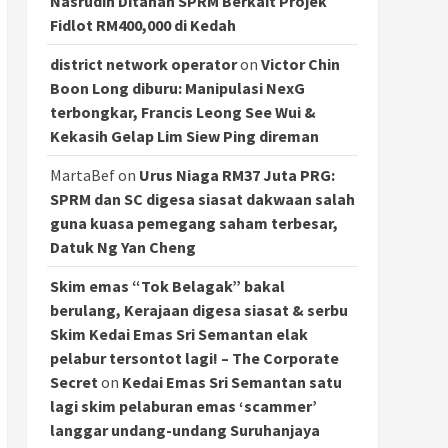
Nasrudin Ditahan SPRM Berkait Projek
Fidlot RM400,000 di Kedah
district network operator
on
Victor Chin
Boon Long diburu: Manipulasi NexG
terbongkar, Francis Leong See Wui &
Kekasih Gelap Lim Siew Ping direman
MartaBef
on
Urus Niaga RM37 Juta PRG:
SPRM dan SC digesa siasat dakwaan salah
guna kuasa pemegang saham terbesar,
Datuk Ng Yan Cheng
Skim emas “Tok Belagak” bakal
berulang, Kerajaan digesa siasat & serbu
Skim Kedai Emas Sri Semantan elak
pelabur tersontot lagi! – The Corporate
Secret
on
Kedai Emas Sri Semantan satu
lagi skim pelaburan emas ‘scammer’
langgar undang-undang Suruhanjaya