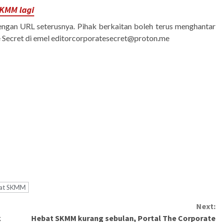
SKMM lagi
engan URL seterusnya. Pihak berkaitan boleh terus menghantar
 Secret di emel
editorcorporatesecret@proton.me
kat SKMM
Next:
k
Hebat SKMM kurang sebulan, Portal The Corporate