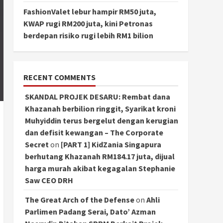
FashionValet lebur hampir RM50 juta,
KWAP rugi RM200 juta, kini Petronas
berdepan risiko rugi lebih RM1 bilion
RECENT COMMENTS
SKANDAL PROJEK DESARU: Rembat dana
Khazanah berbilion ringgit, Syarikat kroni
Muhyiddin terus bergelut dengan kerugian
dan defisit kewangan – The Corporate
Secret
on
[PART 1] KidZania Singapura
berhutang Khazanah RM184.17 juta, dijual
harga murah akibat kegagalan Stephanie
Saw CEO DRH
The Great Arch of the Defense
on
Ahli
Parlimen Padang Serai, Dato’ Azman