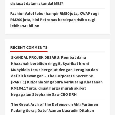
disiasat dalam skandal MBI?
FashionValet lebur hampir RM50 juta, KWAP rugi
RM200 juta, kini Petronas berdepan risiko rugi
lebih RM1 bilion
RECENT COMMENTS
SKANDAL PROJEK DESARU: Rembat dana
Khazanah berbilion ringgit, Syarikat kroni
Muhyiddin terus bergelut dengan kerugian dan
defisit kewangan – The Corporate Secret
on
[PART 1] KidZania Singapura berhutang Khazanah
RM184.17 juta, dijual harga murah akibat
kegagalan Stephanie Saw CEO DRH
The Great Arch of the Defense
on
Ahli Parlimen
Padang Serai, Dato’ Azman Nasrudin Ditahan