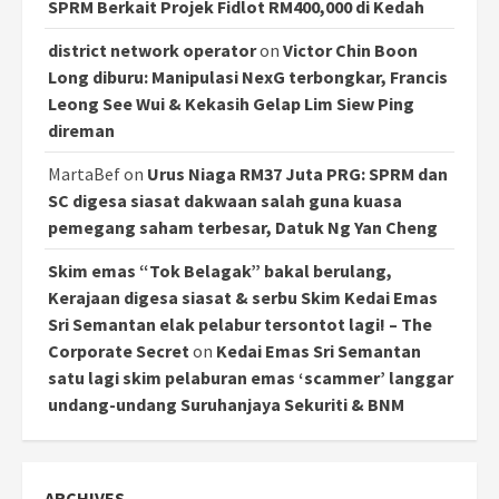
SPRM Berkait Projek Fidlot RM400,000 di Kedah
district network operator
on
Victor Chin Boon
Long diburu: Manipulasi NexG terbongkar, Francis
Leong See Wui & Kekasih Gelap Lim Siew Ping
direman
MartaBef
on
Urus Niaga RM37 Juta PRG: SPRM dan
SC digesa siasat dakwaan salah guna kuasa
pemegang saham terbesar, Datuk Ng Yan Cheng
Skim emas “Tok Belagak” bakal berulang,
Kerajaan digesa siasat & serbu Skim Kedai Emas
Sri Semantan elak pelabur tersontot lagi! – The
Corporate Secret
on
Kedai Emas Sri Semantan
satu lagi skim pelaburan emas ‘scammer’ langgar
undang-undang Suruhanjaya Sekuriti & BNM
ARCHIVES