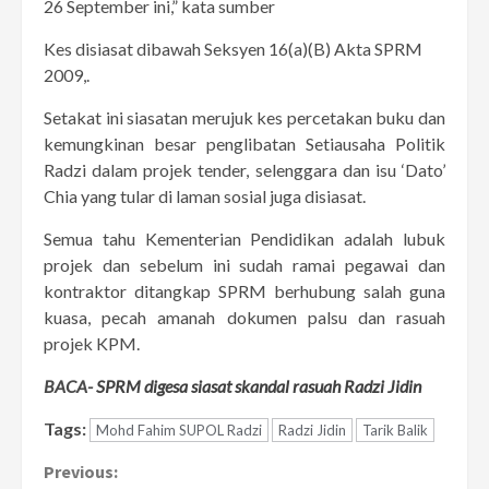
26 September ini,” kata sumber
Kes disiasat dibawah Seksyen 16(a)(B) Akta SPRM
2009,.
Setakat ini siasatan merujuk kes percetakan buku dan
kemungkinan besar penglibatan Setiausaha Politik
Radzi dalam projek tender, selenggara dan isu ‘Dato’
Chia yang tular di laman sosial juga disiasat.
Semua tahu Kementerian Pendidikan adalah lubuk
projek dan sebelum ini sudah ramai pegawai dan
kontraktor ditangkap SPRM berhubung salah guna
kuasa, pecah amanah dokumen palsu dan rasuah
projek KPM.
BACA-
SPRM digesa siasat skandal rasuah Radzi Jidin
Tags:
Mohd Fahim SUPOL Radzi
Radzi Jidin
Tarik Balik
Continue
Previous: