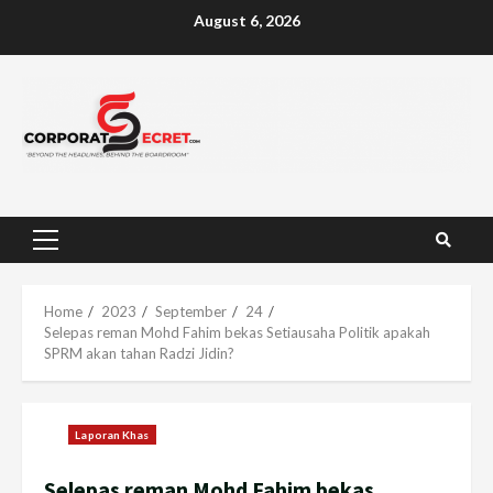
Skip
August 6, 2026
to
content
Primary
Menu
Home
2023
September
24
Selepas reman Mohd Fahim bekas Setiausaha Politik apakah
SPRM akan tahan Radzi Jidin?
Laporan Khas
Selepas reman Mohd Fahim bekas