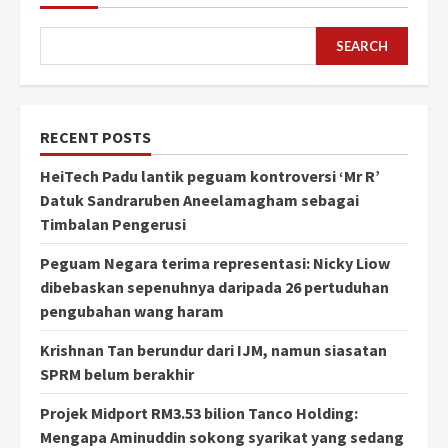
SEARCH
RECENT POSTS
HeiTech Padu lantik peguam kontroversi ‘Mr R’
Datuk Sandraruben Aneelamagham sebagai
Timbalan Pengerusi
Peguam Negara terima representasi: Nicky Liow
dibebaskan sepenuhnya daripada 26 pertuduhan
pengubahan wang haram
Krishnan Tan berundur dari IJM, namun siasatan
SPRM belum berakhir
Projek Midport RM3.53 bilion Tanco Holding:
Mengapa Aminuddin sokong syarikat yang sedang