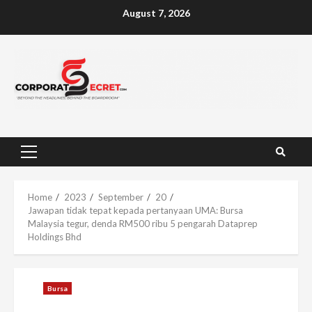
Skip
August 7, 2026
to
content
Primary
Menu
Home
2023
September
20
Jawapan tidak tepat kepada pertanyaan UMA: Bursa
Malaysia tegur, denda RM500 ribu 5 pengarah Dataprep
Holdings Bhd
Bursa