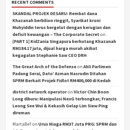
RECENT COMMENTS
SKANDAL PROJEK DESARU: Rembat dana
Khazanah berbilion ringgit, Syarikat kroni
Muhyiddin terus bergelut dengan kerugian dan
defisit kewangan – The Corporate Secret
on
[PART 1] KidZania Singapura berhutang Khazanah
RM184.17 juta, dijual harga murah akibat
kegagalan Stephanie Saw CEO DRH
The Great Arch of the Defense
on
Ahli Parlimen
Padang Serai, Dato’ Azman Nasrudin Ditahan
SPRM Berkait Projek Fidlot RM400,000 di Kedah
district network operator
on
Victor Chin Boon
Long diburu: Manipulasi NexG terbongkar, Francis
Leong See Wui & Kekasih Gelap Lim Siew Ping
direman
MartaBef
on
Urus Niaga RM37 Juta PRG: SPRM dan