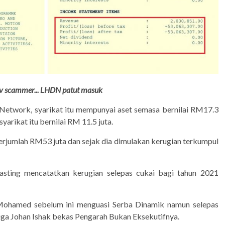
Tv scammer.
.. LHDN patut masuk
twork, syarikat itu mempunyai aset semasa bernilai RM17.3
yarikat itu bernilai RM 11.5 juta.
jumlah RM53 juta dan sejak dia dimulakan kerugian terkumpul
sting mencatatkan kerugian selepas cukai bagi tahun 2021
ohamed sebelum ini menguasi Serba Dinamik namun selepas
 juga Johan Ishak bekas Pengarah Bukan Eksekutifnya.