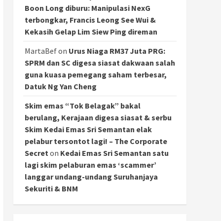
Boon Long diburu: Manipulasi NexG
terbongkar, Francis Leong See Wui &
Kekasih Gelap Lim Siew Ping direman
MartaBef
on
Urus Niaga RM37 Juta PRG:
SPRM dan SC digesa siasat dakwaan salah
guna kuasa pemegang saham terbesar,
Datuk Ng Yan Cheng
Skim emas “Tok Belagak” bakal
berulang, Kerajaan digesa siasat & serbu
Skim Kedai Emas Sri Semantan elak
pelabur tersontot lagi! – The Corporate
Secret
on
Kedai Emas Sri Semantan satu
lagi skim pelaburan emas ‘scammer’
langgar undang-undang Suruhanjaya
Sekuriti & BNM