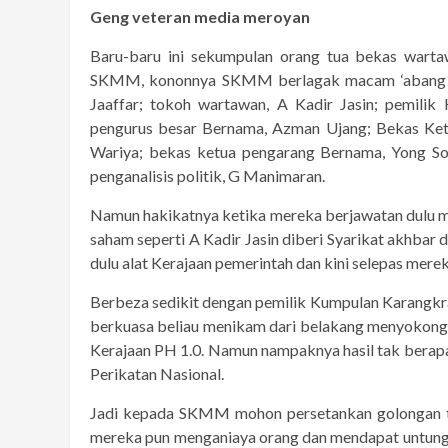
Geng veteran media meroyan
Baru-baru ini sekumpulan orang tua bekas wa
SKMM, kononnya SKMM berlagak macam ‘abang bes
Jaaffar; tokoh wartawan, A Kadir Jasin; pemili
pengurus besar Bernama, Azman Ujang; Bekas Ketu
Wariya; bekas ketua pengarang Bernama, Yong S
penganalisis politik, G Manimaran.
Namun hakikatnya ketika mereka berjawatan dulu mer
saham seperti A Kadir Jasin diberi Syarikat akhbar
dulu alat Kerajaan pemerintah dan kini selepas mere
Berbeza sedikit dengan pemilik Kumpulan Karangkra
berkuasa beliau menikam dari belakang menyokong 
Kerajaan PH 1.0. Namun nampaknya hasil tak berap
Perikatan Nasional.
Jadi kepada SKMM mohon persetankan golongan tu
mereka pun menganiaya orang dan mendapat untun