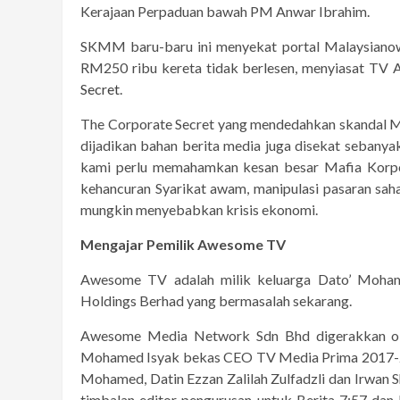
Kerajaan Perpaduan bawah PM Anwar Ibrahim.
SKMM baru-baru ini menyekat portal Malaysiano
RM250 ribu kereta tidak berlesen, menyiasat TV A
Secret
.
The Corporate Secret yang mendedahkan skandal M
dijadikan bahan berita media juga disekat seban
kami perlu memahamkan kesan besar Mafia Korpo
kehancuran Syarikat awam, manipulasi pasaran sa
mungkin menyebabkan krisis ekonomi.
Mengajar Pemilik Awesome TV
Awesome TV adalah milik keluarga Dato’ Moha
Holdings Berhad yang bermasalah sekarang.
Awesome Media Network Sdn Bhd digerakkan o
Mohamed Isyak bekas CEO TV Media Prima 2017-20
Mohamed, Datin Ezzan Zalilah Zulfadzli dan Irwan S
timbalan editor pengurusan untuk Berita 7:57 da