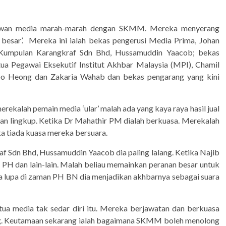
rtawan media marah-marah dengan SKMM. Mereka menyerang
ar’. Mereka ini ialah bekas pengerusi Media Prima, Johan
k Kumpulan Karangkraf Sdn Bhd, Hussamuddin Yaacob; bekas
a Pegawai Eksekutif Institut Akhbar Malaysia (MPI), Chamil
oo Heong dan Zakaria Wahab dan bekas pengarang yang kini
ekalah pemain media ‘ular’ malah ada yang kaya raya hasil jual
 dan lingkup. Ketika Dr Mahathir PM dialah berkuasa. Merekalah
ka tiada kuasa mereka bersuara.
f Sdn Bhd, Hussamuddin Yaacob dia paling lalang. Ketika Najib
PH dan lain-lain. Malah beliau memainkan peranan besar untuk
a lupa di zaman PH BN dia menjadikan akhbarnya sebagai suara
a media tak sedar diri itu. Mereka berjawatan dan berkuasa
g. Keutamaan sekarang ialah bagaimana SKMM boleh menolong