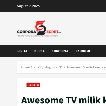
Skip
August 9, 2026
to
content
BERITA
BURSA
KORPORAT
EKONOMI
Home
2023
August
31
Awesome TV milik keluarga D
Korporat
Awesome TV milik k