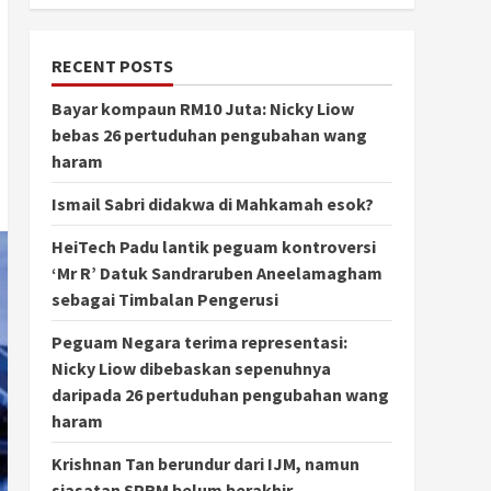
RECENT POSTS
Bayar kompaun RM10 Juta: Nicky Liow
bebas 26 pertuduhan pengubahan wang
haram
Ismail Sabri didakwa di Mahkamah esok?
HeiTech Padu lantik peguam kontroversi
‘Mr R’ Datuk Sandraruben Aneelamagham
sebagai Timbalan Pengerusi
Peguam Negara terima representasi:
Nicky Liow dibebaskan sepenuhnya
daripada 26 pertuduhan pengubahan wang
haram
Krishnan Tan berundur dari IJM, namun
siasatan SPRM belum berakhir