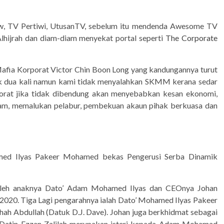
w, TV Pertiwi, UtusanTV, sebelum itu mendenda Awesome TV
lhijrah dan diam-diam menyekat portal seperti
The Corporate
afia Korporat Victor Chin Boon Long yang kandungannya turut
yak dua kali namun kami tidak menyalahkan SKMM kerana sedar
rat jika tidak dibendung akan menyebabkan kesan ekonomi,
ham, memalukan pelabur, pembekuan akaun pihak berkuasa dan
med Ilyas Pakeer Mohamed bekas Pengerusi Serba Dinamik
leh anaknya Dato’ Adam Mohamed Ilyas dan CEOnya Johan
20. Tiga Lagi pengarahnya ialah Dato’ Mohamed Ilyas Pakeer
hah Abdullah (Datuk D.J. Dave). Johan juga berkhidmat sebagai
n Datin Ezzan Zalilah merupakan isteri kepada Adam Mohamad