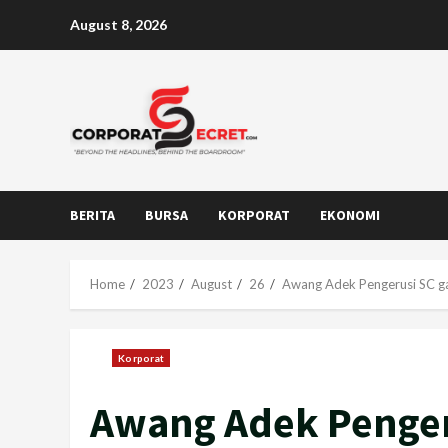
Skip
August 8, 2026
to
content
BERITA
BURSA
KORPORAT
EKONOMI
Home
2023
August
26
Awang Adek Pengerusi SC ga
Korporat
Awang Adek Penger