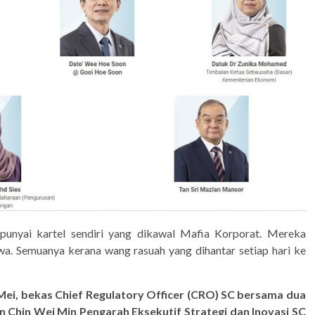
unyai kartel sendiri yang dikawal Mafia Korporat. Mereka
kwa. Semuanya kerana wang rasuah yang dihantar setiap hari ke
ei, bekas Chief Regulatory Officer (CRO) SC
bersama dua
 Chin Wei Min Pengarah Eksekutif Strategi dan Inovasi SC