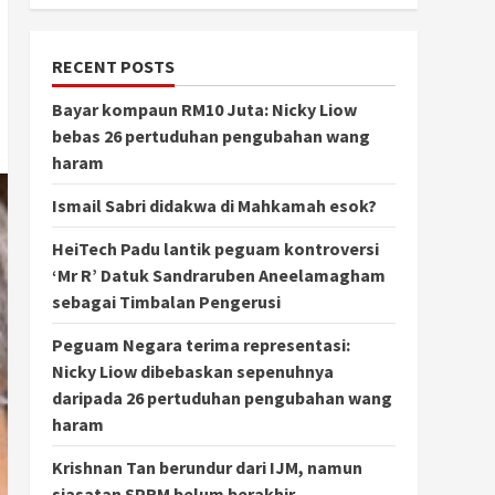
RECENT POSTS
Bayar kompaun RM10 Juta: Nicky Liow
bebas 26 pertuduhan pengubahan wang
haram
Ismail Sabri didakwa di Mahkamah esok?
HeiTech Padu lantik peguam kontroversi
‘Mr R’ Datuk Sandraruben Aneelamagham
sebagai Timbalan Pengerusi
Peguam Negara terima representasi:
Nicky Liow dibebaskan sepenuhnya
daripada 26 pertuduhan pengubahan wang
haram
Krishnan Tan berundur dari IJM, namun
siasatan SPRM belum berakhir