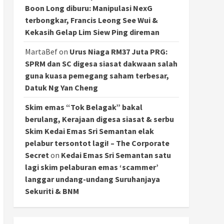
Boon Long diburu: Manipulasi NexG
terbongkar, Francis Leong See Wui &
Kekasih Gelap Lim Siew Ping direman
MartaBef
on
Urus Niaga RM37 Juta PRG:
SPRM dan SC digesa siasat dakwaan salah
guna kuasa pemegang saham terbesar,
Datuk Ng Yan Cheng
Skim emas “Tok Belagak” bakal
berulang, Kerajaan digesa siasat & serbu
Skim Kedai Emas Sri Semantan elak
pelabur tersontot lagi! – The Corporate
Secret
on
Kedai Emas Sri Semantan satu
lagi skim pelaburan emas ‘scammer’
langgar undang-undang Suruhanjaya
Sekuriti & BNM