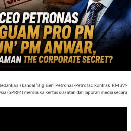
ndedahkan skandal ‘Big Ben’ Petronas-Petrofac kontrak RM399
ysia (SPRM) membuka kertas siasatan dan laporan media secara