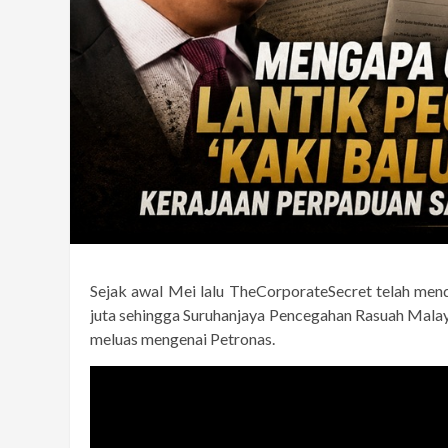
Sejak awal Mei lalu TheCorporateSecret telah me
juta sehingga Suruhanjaya Pencegahan Rasuah Mala
meluas mengenai Petronas.