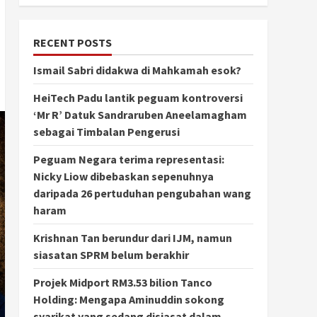
RECENT POSTS
Ismail Sabri didakwa di Mahkamah esok?
HeiTech Padu lantik peguam kontroversi
‘Mr R’ Datuk Sandraruben Aneelamagham
sebagai Timbalan Pengerusi
Peguam Negara terima representasi:
Nicky Liow dibebaskan sepenuhnya
daripada 26 pertuduhan pengubahan wang
haram
Krishnan Tan berundur dari IJM, namun
siasatan SPRM belum berakhir
Projek Midport RM3.53 bilion Tanco
Holding: Mengapa Aminuddin sokong
syarikat yang sedang disiasat dalam