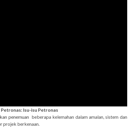
Petronas: Isu-isu Petronas
kan penemuan
beberapa kelemahan dalam amalan, sistem dan
er projek berkenaan.