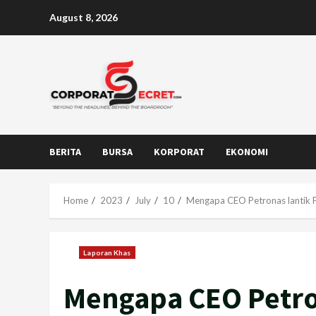
Skip
August 8, 2026
to
content
BERITA
BURSA
KORPORAT
EKONOMI
Home
2023
July
10
Mengapa CEO Petronas lantik P
Laporan Khas
Mengapa CEO Petro