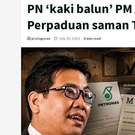
PN ‘kaki balun’ PM
Perpaduan saman T
protagoras
July 10, 2023
4 min read