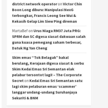
district network operator
on
Victor Chin
Boon Long diburu: Manipulasi NexG
terbongkar, Francis Leong See Wui &
Kekasih Gelap Lim Siew Ping direman
MartaBef
on
Urus Niaga RM37 Juta PRG:
SPRM dan SC digesa siasat dakwaan salah
guna kuasa pemegang saham terbesar,
Datuk Ng Yan Cheng
Skim emas “Tok Belagak” bakal
berulang, Kerajaan digesa siasat & serbu
Skim Kedai Emas Sri Semantan elak
pelabur tersontot lagi! – The Corporate
Secret
on
Kedai Emas Sri Semantan satu
lagi skim pelaburan emas ‘scammer’
langgar undang-undang Suruhanjaya
Sekuriti & BNM