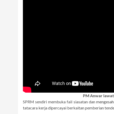
PM Anwar lawat 
SPRM sendiri membuka fail siasatan dan
mengesah
tatacara kerja dipercayai berkaitan pemberian tend