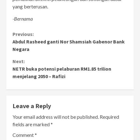
yang berterusan.
-Bernama
Continue
Previous:
Abdul Rasheed ganti Nor Shamsiah Gabenor Bank
Reading
Negara
Next:
NETR buka potensi pelaburan RM1.85 trilion
menjelang 2050 – Rafizi
Leave a Reply
Your email address will not be published.
Required
fields are marked
*
Comment
*