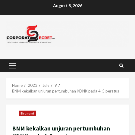
Skip
August 8, 2026
to
content
Primary
Menu
Home
2023
July
9
BNM kekalkan unjuran pertumbuhan KDNK pada 4-5 peratus
Ekonomi
BNM kekalkan unjuran pertumbuhan