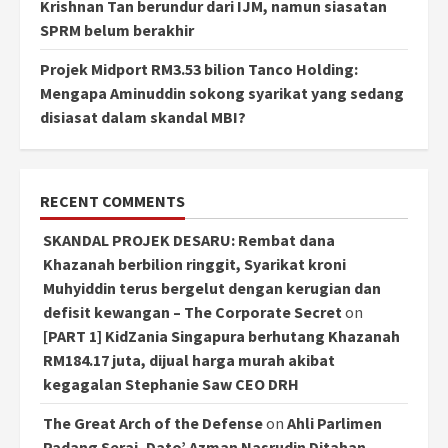
Krishnan Tan berundur dari IJM, namun siasatan
SPRM belum berakhir
Projek Midport RM3.53 bilion Tanco Holding:
Mengapa Aminuddin sokong syarikat yang sedang
disiasat dalam skandal MBI?
RECENT COMMENTS
SKANDAL PROJEK DESARU: Rembat dana
Khazanah berbilion ringgit, Syarikat kroni
Muhyiddin terus bergelut dengan kerugian dan
defisit kewangan – The Corporate Secret
on
[PART 1] KidZania Singapura berhutang Khazanah
RM184.17 juta, dijual harga murah akibat
kegagalan Stephanie Saw CEO DRH
The Great Arch of the Defense
on
Ahli Parlimen
Padang Serai, Dato’ Azman Nasrudin Ditahan