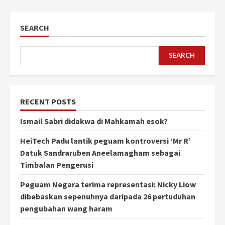
SEARCH
SEARCH
RECENT POSTS
Ismail Sabri didakwa di Mahkamah esok?
HeiTech Padu lantik peguam kontroversi ‘Mr R’
Datuk Sandraruben Aneelamagham sebagai
Timbalan Pengerusi
Peguam Negara terima representasi: Nicky Liow
dibebaskan sepenuhnya daripada 26 pertuduhan
pengubahan wang haram