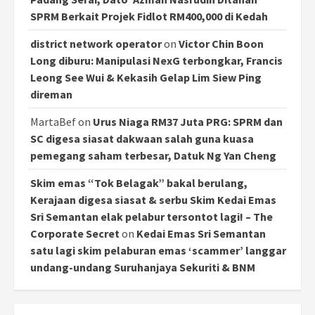
SPRM Berkait Projek Fidlot RM400,000 di Kedah
district network operator
on
Victor Chin Boon
Long diburu: Manipulasi NexG terbongkar, Francis
Leong See Wui & Kekasih Gelap Lim Siew Ping
direman
MartaBef
on
Urus Niaga RM37 Juta PRG: SPRM dan
SC digesa siasat dakwaan salah guna kuasa
pemegang saham terbesar, Datuk Ng Yan Cheng
Skim emas “Tok Belagak” bakal berulang,
Kerajaan digesa siasat & serbu Skim Kedai Emas
Sri Semantan elak pelabur tersontot lagi! – The
Corporate Secret
on
Kedai Emas Sri Semantan
satu lagi skim pelaburan emas ‘scammer’ langgar
undang-undang Suruhanjaya Sekuriti & BNM