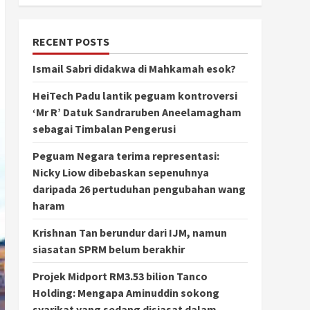
RECENT POSTS
Ismail Sabri didakwa di Mahkamah esok?
HeiTech Padu lantik peguam kontroversi
‘Mr R’ Datuk Sandraruben Aneelamagham
sebagai Timbalan Pengerusi
Peguam Negara terima representasi:
Nicky Liow dibebaskan sepenuhnya
daripada 26 pertuduhan pengubahan wang
haram
Krishnan Tan berundur dari IJM, namun
siasatan SPRM belum berakhir
Projek Midport RM3.53 bilion Tanco
Holding: Mengapa Aminuddin sokong
syarikat yang sedang disiasat dalam