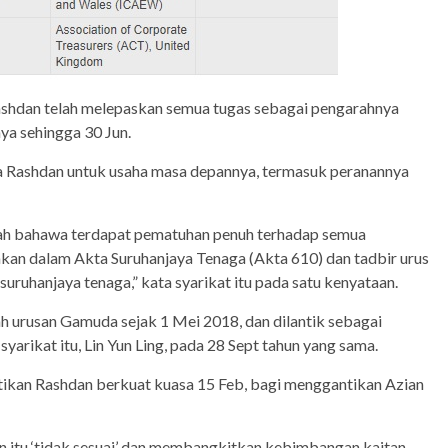
ashdan telah melepaskan semua tugas sebagai pengarahnya
ya sehingga 30 Jun.
 Rashdan untuk usaha masa depannya, termasuk peranannya
ah bahawa terdapat pematuhan penuh terhadap semua
akan dalam Akta Suruhanjaya Tenaga (Akta 610) dan tadbir urus
uruhanjaya tenaga,” kata syarikat itu pada satu kenyataan.
h urusan Gamuda sejak 1 Mei 2018, dan dilantik sebagai
yarikat itu, Lin Yun Ling, pada 28 Sept tahun yang sama.
tikan Rashdan berkuat kuasa 15 Feb, bagi menggantikan Azian
 itu ‘tidak sesuai’ dan membangkitkan kebimbangan kaitan