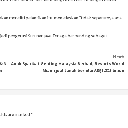
an meneliti pelantikan itu, menjelaskan “tidak sepatutnya ada
i pengerusi Suruhanjaya Tenaga berbanding sebagai
Next:
& 3
Anak Syarikat Genting Malaysia Berhad, Resorts World
n
Miami jual tanah bernilai AS$1.225 bilion
ields are marked
*