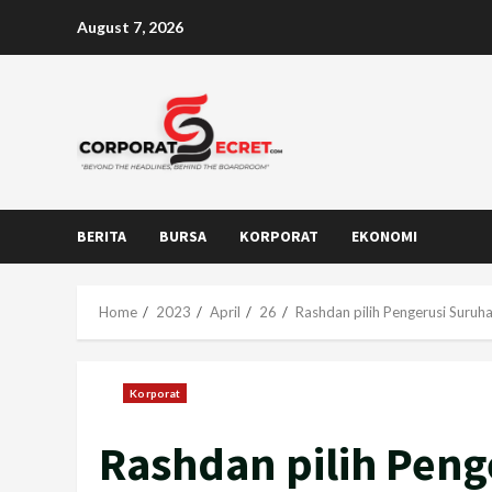
Skip
August 7, 2026
to
content
BERITA
BURSA
KORPORAT
EKONOMI
Home
2023
April
26
Rashdan pilih Pengerusi Suru
Korporat
Rashdan pilih Peng