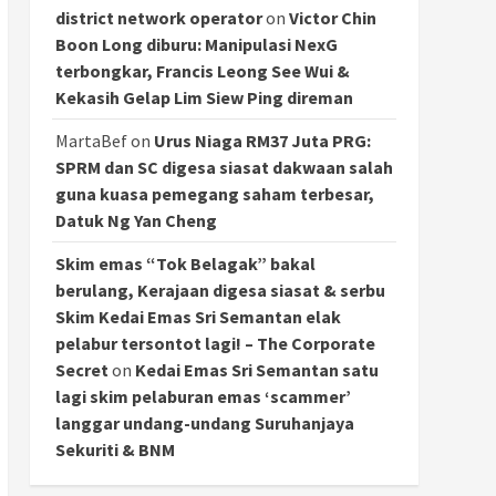
district network operator
on
Victor Chin
Boon Long diburu: Manipulasi NexG
terbongkar, Francis Leong See Wui &
Kekasih Gelap Lim Siew Ping direman
MartaBef
on
Urus Niaga RM37 Juta PRG:
SPRM dan SC digesa siasat dakwaan salah
guna kuasa pemegang saham terbesar,
Datuk Ng Yan Cheng
Skim emas “Tok Belagak” bakal
berulang, Kerajaan digesa siasat & serbu
Skim Kedai Emas Sri Semantan elak
pelabur tersontot lagi! – The Corporate
Secret
on
Kedai Emas Sri Semantan satu
lagi skim pelaburan emas ‘scammer’
langgar undang-undang Suruhanjaya
Sekuriti & BNM