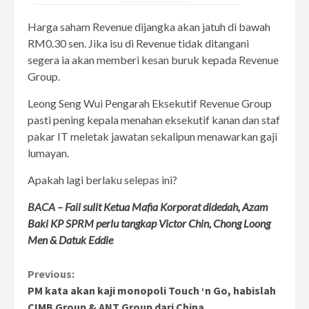
Harga saham Revenue dijangka akan jatuh di bawah
RM0.30 sen. Jika isu di Revenue tidak ditangani
segera ia akan memberi kesan buruk kepada Revenue
Group.
Leong Seng Wui Pengarah Eksekutif Revenue Group
pasti pening kepala menahan eksekutif kanan dan staf
pakar IT meletak jawatan sekalipun menawarkan gaji
lumayan.
Apakah lagi berlaku selepas ini?
BACA –
Fail sulit Ketua Mafia Korporat didedah, Azam
Baki KP SPRM perlu tangkap Victor Chin, Chong Loong
Men & Datuk Eddie
Continue
Previous:
PM kata akan kaji monopoli Touch ‘n Go, habislah
Reading
CIMB Group & ANT Group dari China