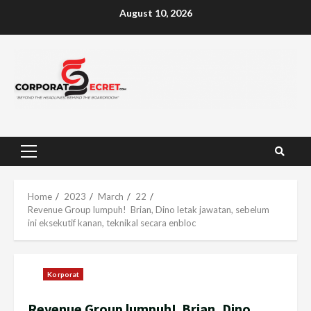
Skip
August 10, 2026
to
content
Primary
Menu
Home
2023
March
22
Revenue Group lumpuh! Brian, Dino letak jawatan, sebelum
ini eksekutif kanan, teknikal secara enbloc
Korporat
Revenue Group lumpuh! Brian, Dino